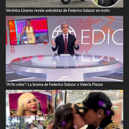
Verónica Linares revela anécdotas de Federico Salazar en moto
“Al fin solos”: La broma de Federico Salazar a Valeria Piazza