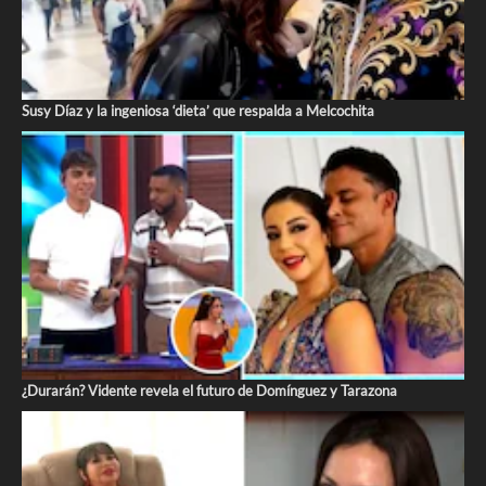
Susy Díaz y la ingeniosa ‘dieta’ que respalda a Melcochita
¿Durarán? Vidente revela el futuro de Domínguez y Tarazona