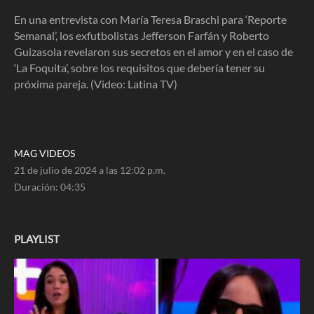
4
minutes,
En una entrevista con María Teresa Braschi para ‘Reporte
35
Semanal’, los exfutbolistas Jefferson Farfán y Roberto
seconds
Guizasola revelaron sus secretos en el amor y en el caso de
‘La Foquita’, sobre los requisitos que debería tener su
próxima pareja. (Video: Latina TV)
MAG VIDEOS
21 de julio de 2024 a las 12:02 p.m.
Duración:
04:35
PLAYLIST