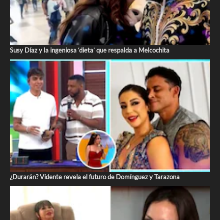
Susy Díaz y la ingeniosa ‘dieta’ que respalda a Melcochita
¿Durarán? Vidente revela el futuro de Domínguez y Tarazona