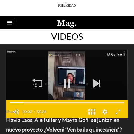
VIDEOS
Show
Flavia Laos, Ale Fuller y Mayra Goñi se juntan en
0
seconds
nuevo proyecto ¿Volverá ‘Ven baila quinceañera’?
of