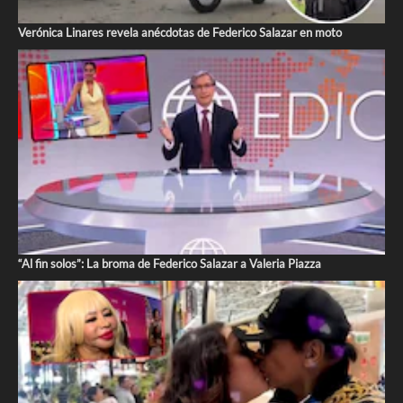
Verónica Linares revela anécdotas de Federico Salazar en moto
“Al fin solos”: La broma de Federico Salazar a Valeria Piazza