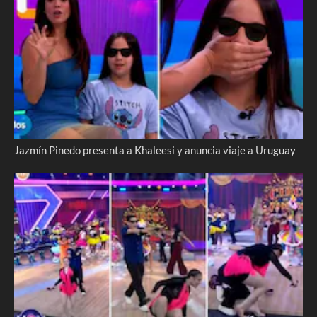
Jazmín Pinedo presenta a Khaleesi y anuncia viaje a Uruguay