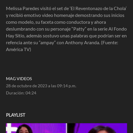
4
minutes,
Melissa Paredes visitó el set de ‘El Reventonazo de la Chola’
24
y recibió emotivo video homenaje demostrando sus inicios
seconds
como modelo, su faceta como conductora y ahora
deslumbrando con su personaje “Patty” en la serie Al Fondo
Hay Sitio, además sostuvo unas palabras que podrían ser en
refencia ante su “ampay” con Anthony Aranda. (Fuente:
América TV)
MAG VIDEOS
28 de octubre de 2023 a las 09:14 p.m.
Duración:
04:24
PLAYLIST