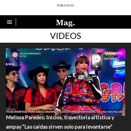
VIDEOS
Show
Melissa Paredes: Inicios, trayectoria artística y
0
seconds
ampay “Las caídas sirven solo para levantarse”
of