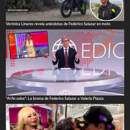
Verónica Linares revela anécdotas de Federico Salazar en moto
“Al fin solos”: La broma de Federico Salazar a Valeria Piazza