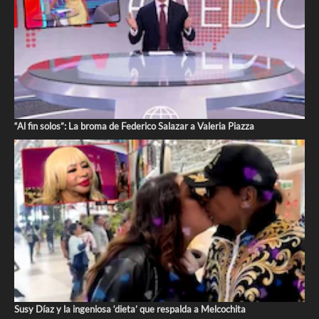
“Al fin solos”: La broma de Federico Salazar a Valeria Piazza
Susy Díaz y la ingeniosa ‘dieta’ que respalda a Melcochita