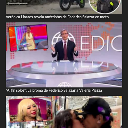
Verónica Linares revela anécdotas de Federico Salazar en moto
“Al fin solos”: La broma de Federico Salazar a Valeria Piazza