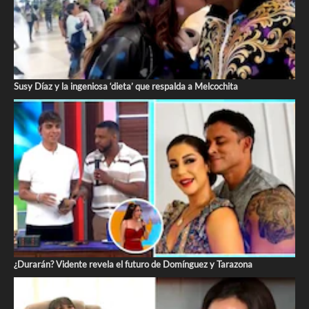
Susy Díaz y la ingeniosa ‘dieta’ que respalda a Melcochita
¿Durarán? Vidente revela el futuro de Domínguez y Tarazona