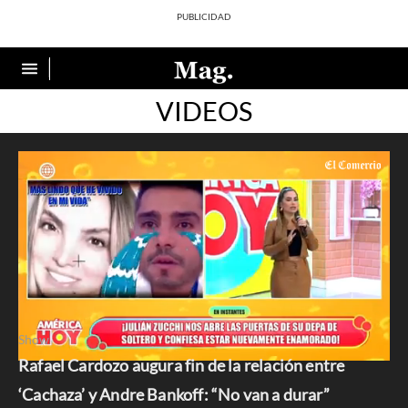
VIDEOS
Show
Rafael Cardozo augura fin de la relación entre
0
seconds
‘Cachaza’ y Andre Bankoff: “No van a durar”
of