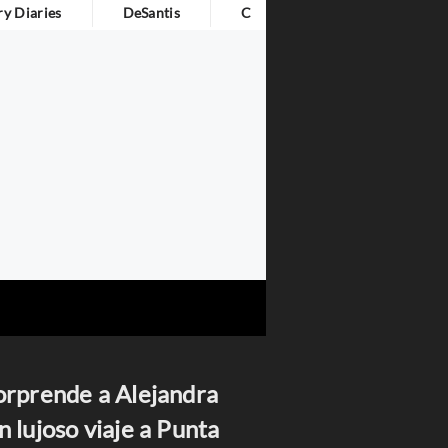
y Diaries
DeSantis
Cita Del Día
orprende a Alejandra
n lujoso viaje a Punta