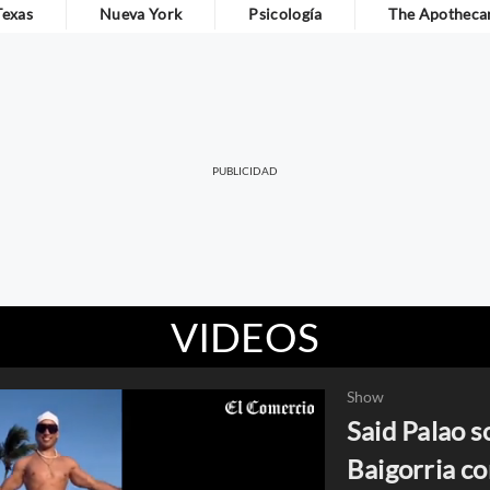
Texas
Nueva York
Psicología
The Apothecar
VIDEOS
Show
Said Palao s
Baigorria co