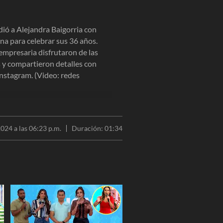
dió a Alejandra Baigorria con
na para celebrar sus 36 años.
a empresaria disfrutaron de las
s y compartieron detalles con
Instagram. (Video: redes
024 a las 06:23 p.m.
Duración:
01:34