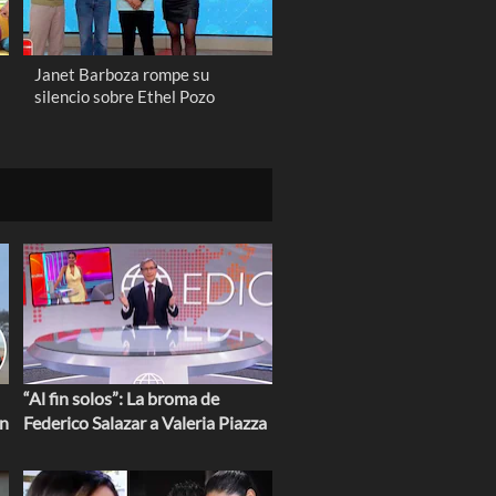
Janet Barboza rompe su
silencio sobre Ethel Pozo
“Al fin solos”: La broma de
en
Federico Salazar a Valeria Piazza