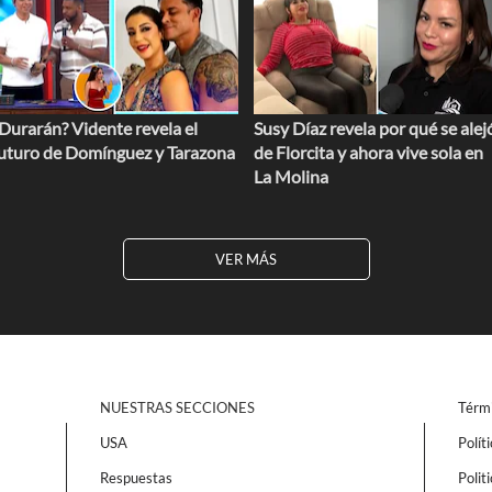
Durarán? Vidente revela el
Susy Díaz revela por qué se alej
uturo de Domínguez y Tarazona
de Florcita y ahora vive sola en
La Molina
VER MÁS
NUESTRAS SECCIONES
Térmi
USA
Polít
Respuestas
Polit