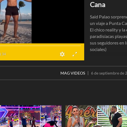
Cana
Said Palao sorpren
un viaje a Punta Ca
El chico reality y l
paradisíacas playa
sus seguidores en 
sociales)
1:34
MAG VIDEOS
6 de septiembre de 2