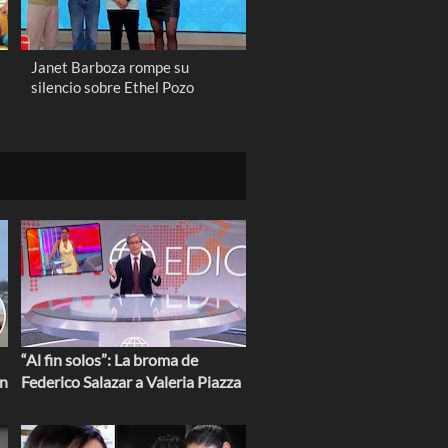
Janet Barboza rompe su
silencio sobre Ethel Pozo
“Al fin solos”: La broma de
en
Federico Salazar a Valeria Piazza