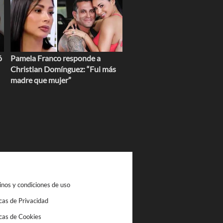
ó
Pamela Franco responde a
Christian Domínguez: “Fui más
madre que mujer”
nos y condiciones de uso
icas de Privacidad
icas de Cookies