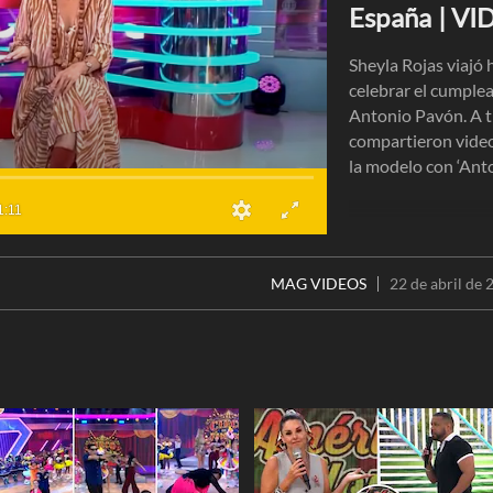
España | V
Sheyla Rojas viajó 
celebrar el cumplea
Antonio Pavón. A tr
compartieron video
la modelo con ‘Anto
1:11
MAG VIDEOS
22 de abril de 