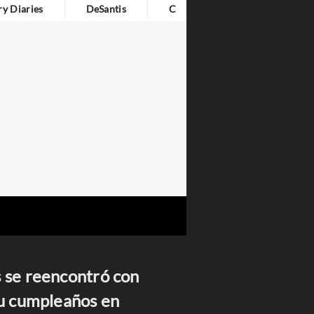
y Diaries
DeSantis
Cita Del Día
s se reencontró con
su cumpleaños en