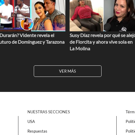
Durarán? Vidente revela el
Susy Díaz revela por qué se alej
uturo de Domínguez y Tarazona
de Florcita y ahora vive sola en
La Molina
VER MÁS
NUESTRAS SECCIONES
Térmi
USA
Polít
Respuestas
Polit