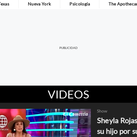
Texas
Nueva York
Psicología
The Apothecar
VIDEOS
Show
Sheyla Roja
su hijo por 