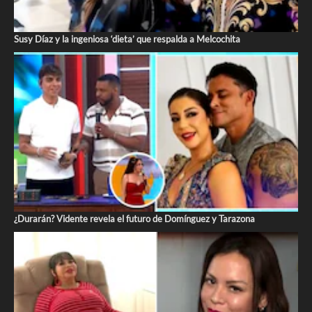
Susy Díaz y la ingeniosa ‘dieta’ que respalda a Melcochita
¿Durarán? Vidente revela el futuro de Domínguez y Tarazona