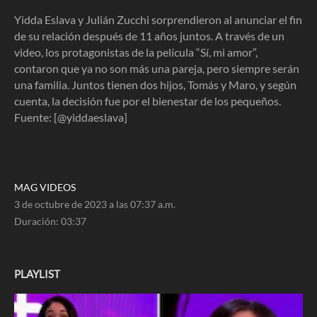
3
minutes,
Yidda Eslava y Julián Zucchi sorprendieron al anunciar el fin
37
de su relación después de 11 años juntos. A través de un
seconds
video, los protagonistas de la película “Sí, mi amor”,
contaron que ya no son más una pareja, pero siempre serán
una familia. Juntos tienen dos hijos, Tomás y Maro, y según
cuenta, la decisión fue por el bienestar de los pequeños.
Fuente: [@yiddaeslava]
MAG VIDEOS
3 de octubre de 2023 a las 07:37 a.m.
Duración:
03:37
PLAYLIST