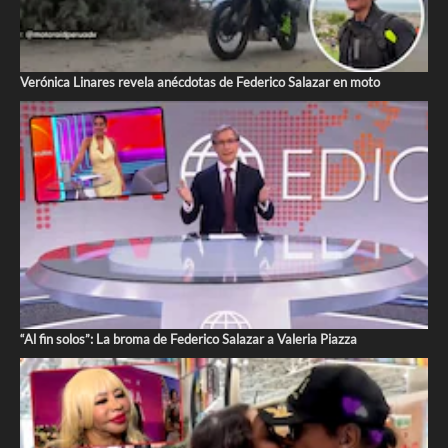
Verónica Linares revela anécdotas de Federico Salazar en moto
“Al fin solos”: La broma de Federico Salazar a Valeria Piazza