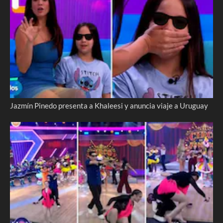
Jazmín Pinedo presenta a Khaleesi y anuncia viaje a Uruguay