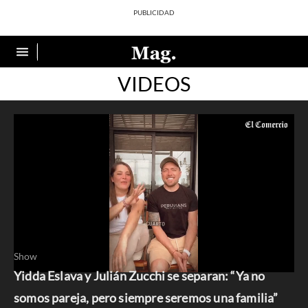
VIDEOS
Show
Yidda Eslava y Julián Zucchi se separan: “Ya no
0
seconds
somos pareja, pero siempre seremos una familia”
of