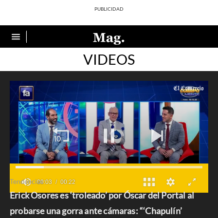
VIDEOS
Tendencias
Erick Osores es ‘troleado’ por Óscar del Portal al
0
seconds
probarse una gorra ante cámaras: “‘Chapulín’
of