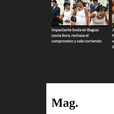
Impactante boda en Bagua:
J
novia llora, rechaza el
M
compromiso y sale corriendo
v
d