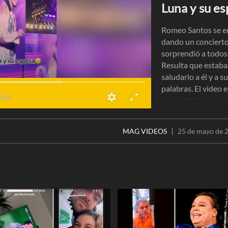
Luna y su es
Romeo Santos se e
dando un concierto
sorprendió a todos 
Resulta que estaba
saludarlo a él y a s
palabras. El video
0:40
compartido por tod
reconciliación lueg
supuesta infidelida
MAG VIDEOS
25 de mayo de 2
(Video: Redes Socia