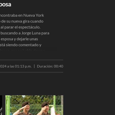
posa
ncontraba en Nueva York
 de su nueva gira cuando
al parar el espectáculo.
 buscando a Jorge Luna para
u esposa y dejarle unas
 está siendo comentado y
os ya que se habla de una
o de las acusaciones de una
d por parte del comediante.
024 a las 01:13 p.m.
Duración:
00:40
les)