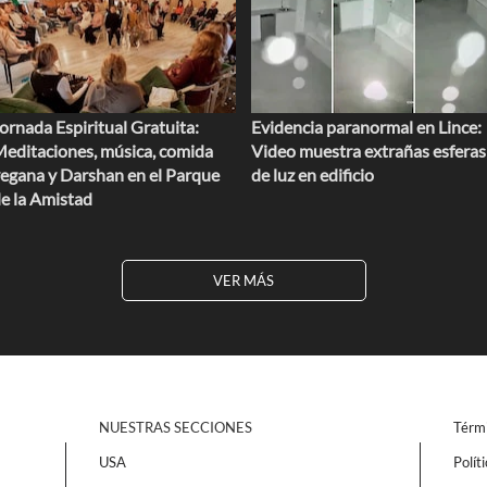
ornada Espiritual Gratuita:
Evidencia paranormal en Lince:
editaciones, música, comida
Video muestra extrañas esferas
egana y Darshan en el Parque
de luz en edificio
e la Amistad
VER MÁS
NUESTRAS SECCIONES
Térmi
USA
Polít