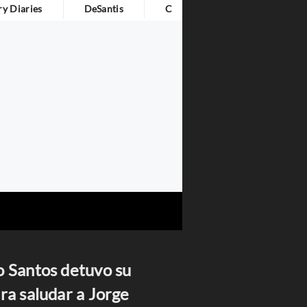
y Diaries
DeSantis
Cita Del Día
o Santos detuvo su
ra saludar a Jorge