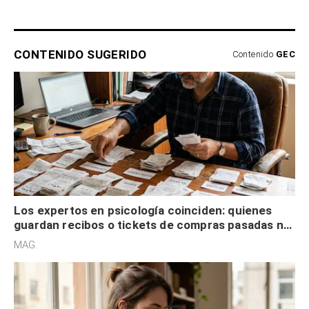
CONTENIDO SUGERIDO
Contenido
GEC
Los expertos en psicología coinciden: quienes
guardan recibos o tickets de compras pasadas no
son acumuladores, sino que tienen necesidad de
MAG.
control