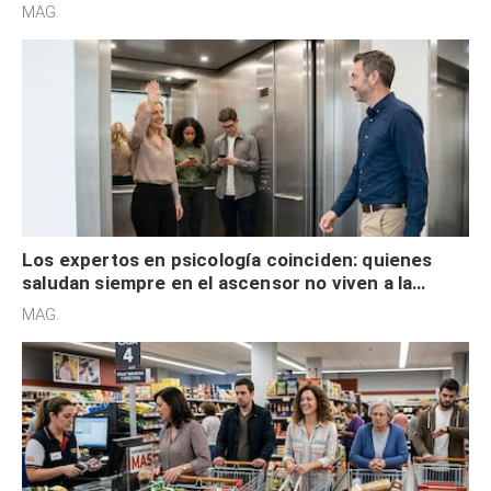
acelerado y no lo hacen por desinterés
MAG.
Los expertos en psicología coinciden: quienes
saludan siempre en el ascensor no viven a la
defensiva y tienen apertura social
MAG.