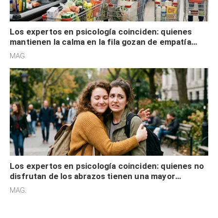
Los expertos en psicología coinciden: quienes
mantienen la calma en la fila gozan de empatía
cognitiva, gratitud y no solo tienen autocontrol
MAG.
Los expertos en psicología coinciden: quienes no
disfrutan de los abrazos tienen una mayor
sensibilidad a los estímulos físicos y no es por
MAG.
desinterés