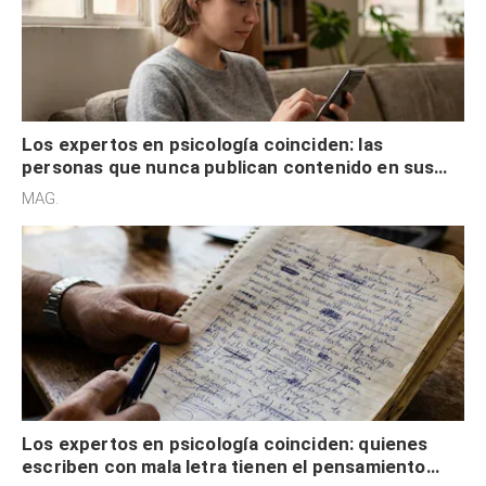
Los expertos en psicología coinciden: las
personas que nunca publican contenido en sus
redes sociales no pretenden buscar validación
MAG.
externa
Los expertos en psicología coinciden: quienes
escriben con mala letra tienen el pensamiento