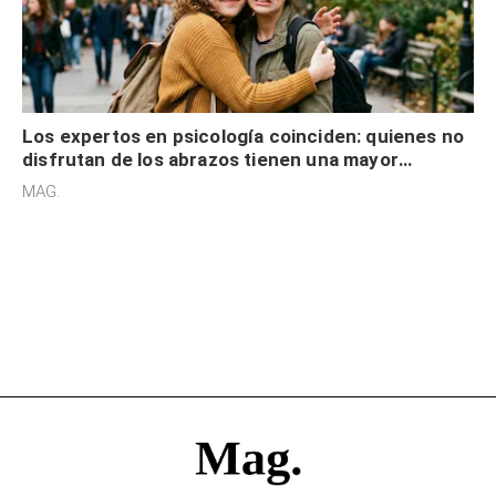
Los expertos en psicología coinciden: quienes no
disfrutan de los abrazos tienen una mayor
sensibilidad a los estímulos físicos y no es por
MAG.
desinterés