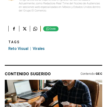
Actualmente, como Redactora Real Time del Núcleo de Audiencias
en secciones web especializadas en México y Estados Unidos dentro
del Grupo El Comercio.
Únete
TAGS
Reto Visual
Virales
CONTENIDO SUGERIDO
Contenido
GEC