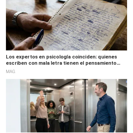
Los expertos en psicología coinciden: quienes
escriben con mala letra tienen el pensamiento
acelerado y no lo hacen por desinterés
MAG.