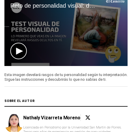
Reto de personalidad visual: descubre rasgos ocultos de tu forma de ser
0
seconds
Esta imagen develará rasgos de tu personalidad según tu interpretación.
of
Sigue las instrucciones y descubrirás lo que no sabías de ti.
1
minute,
21
seconds
SOBRE EL AUTOR
Nathaly Vizarreta Moreno
Licenciada en Periodismo por la Universidad San Martín de Porres.
Tengo seis años de experiencia en gestión de comunidades.