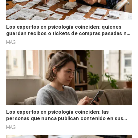
Los expertos en psicología coinciden: quienes
guardan recibos o tickets de compras pasadas no
son acumuladores, sino que tienen necesidad de
MAG.
control
Los expertos en psicología coinciden: las
personas que nunca publican contenido en sus
redes sociales no pretenden buscar validación
MAG.
externa