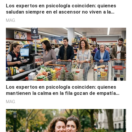
Los expertos en psicología coinciden: quienes
saludan siempre en el ascensor no viven a la
defensiva y tienen apertura social
MAG.
Los expertos en psicología coinciden: quienes
mantienen la calma en la fila gozan de empatía
cognitiva, gratitud y no solo tienen autocontrol
MAG.