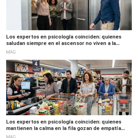
Los expertos en psicología coinciden: quienes
saludan siempre en el ascensor no viven a la
defensiva y tienen apertura social
MAG.
Los expertos en psicología coinciden: quienes
mantienen la calma en la fila gozan de empatía
cognitiva, gratitud y no solo tienen autocontrol
MAG.