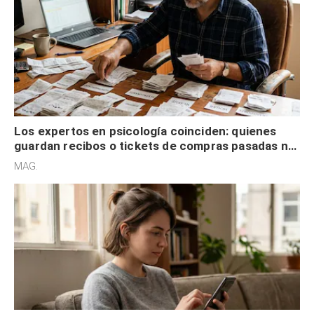
Los expertos en psicología coinciden: quienes
guardan recibos o tickets de compras pasadas no
son acumuladores, sino que tienen necesidad de
MAG.
control