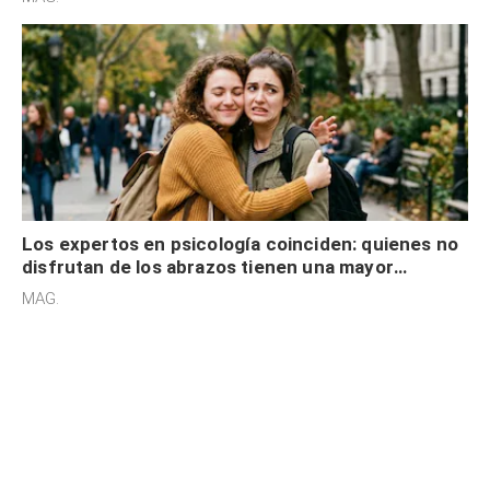
Los expertos en psicología coinciden: quienes no
disfrutan de los abrazos tienen una mayor
sensibilidad a los estímulos físicos y no es por
MAG.
desinterés