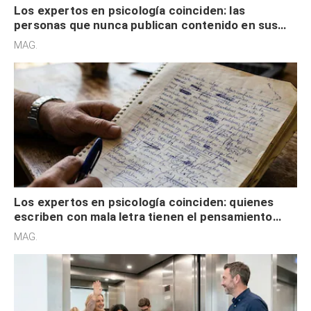
Los expertos en psicología coinciden: las
personas que nunca publican contenido en sus
redes sociales no pretenden buscar validación
MAG.
externa
Los expertos en psicología coinciden: quienes
escriben con mala letra tienen el pensamiento
acelerado y no lo hacen por desinterés
MAG.