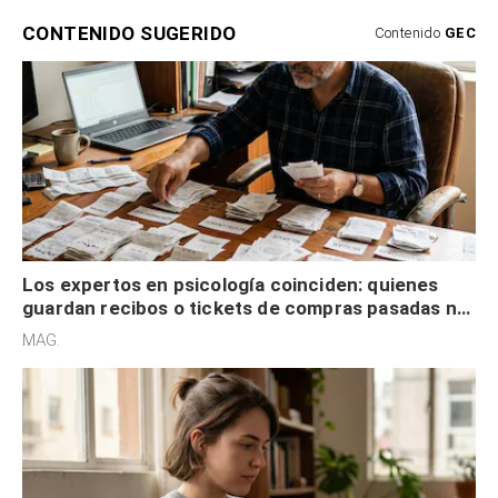
CONTENIDO SUGERIDO
Contenido
GEC
Los expertos en psicología coinciden: quienes
guardan recibos o tickets de compras pasadas no
son acumuladores, sino que tienen necesidad de
MAG.
control