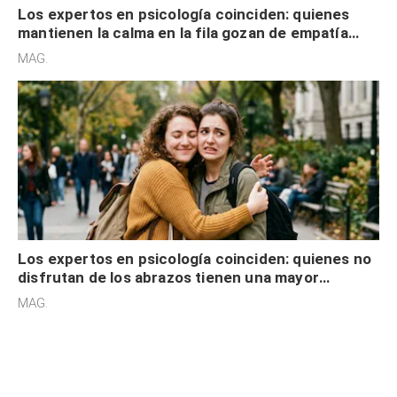
Los expertos en psicología coinciden: quienes
mantienen la calma en la fila gozan de empatía
cognitiva, gratitud y no solo tienen autocontrol
MAG.
Los expertos en psicología coinciden: quienes no
disfrutan de los abrazos tienen una mayor
sensibilidad a los estímulos físicos y no es por
MAG.
desinterés