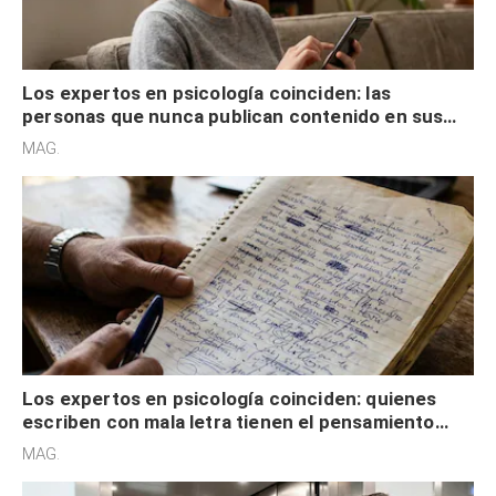
Los expertos en psicología coinciden: las
personas que nunca publican contenido en sus
redes sociales no pretenden buscar validación
MAG.
externa
Los expertos en psicología coinciden: quienes
escriben con mala letra tienen el pensamiento
acelerado y no lo hacen por desinterés
MAG.