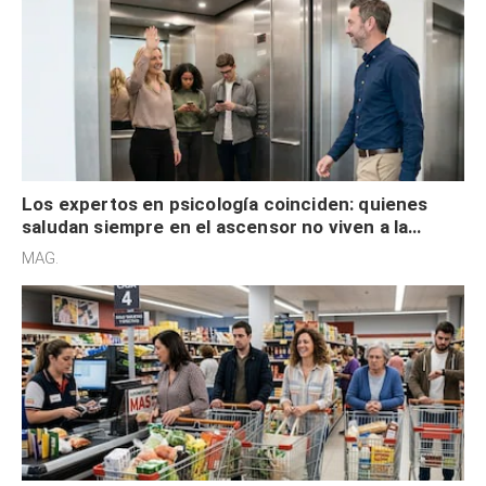
Los expertos en psicología coinciden: quienes
saludan siempre en el ascensor no viven a la
defensiva y tienen apertura social
MAG.