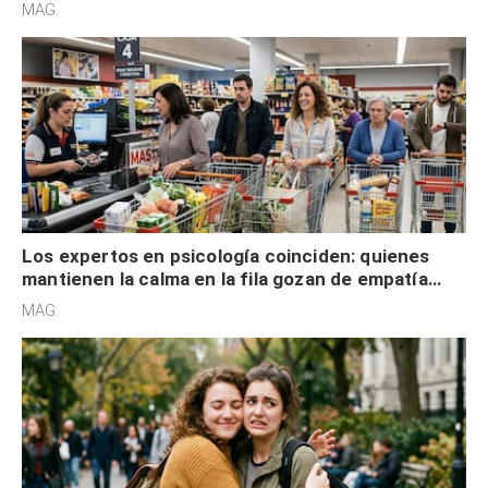
defensiva y tienen apertura social
MAG.
Los expertos en psicología coinciden: quienes
mantienen la calma en la fila gozan de empatía
cognitiva, gratitud y no solo tienen autocontrol
MAG.