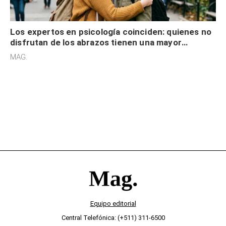
Los expertos en psicología coinciden: quienes no
disfrutan de los abrazos tienen una mayor
sensibilidad a los estímulos físicos y no es por
MAG.
desinterés
Equipo editorial
Central Telefónica: (+511) 311-6500