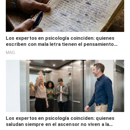
Los expertos en psicología coinciden: quienes
escriben con mala letra tienen el pensamiento
acelerado y no lo hacen por desinterés
MAG.
Los expertos en psicología coinciden: quienes
saludan siempre en el ascensor no viven a la