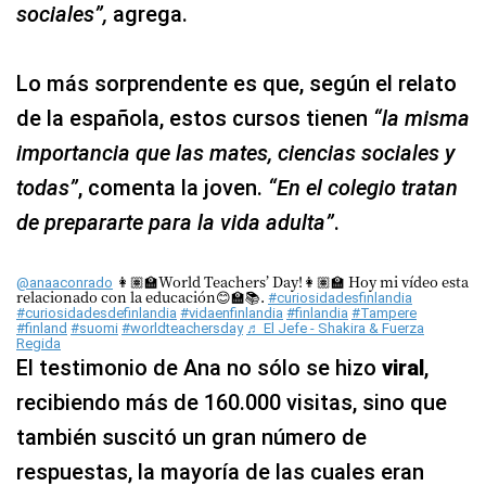
sociales”,
agrega.
Lo más sorprendente es que, según el relato
de la española, estos cursos tienen
“la misma
importancia que las mates, ciencias sociales y
todas”
, comenta la joven.
“En el colegio tratan
de prepararte para la vida adulta”
.
👩🏽‍🏫World Teachers’ Day!👩🏽‍🏫 Hoy mi vídeo esta
@anaaconrado
relacionado con la educación😊🏫📚.
#curiosidadesfinlandia
#curiosidadesdefinlandia
#vidaenfinlandia
#finlandia
#Tampere
#finland
#suomi
#worldteachersday
♬ El Jefe - Shakira & Fuerza
Regida
El testimonio de Ana no sólo se hizo
viral
,
recibiendo más de 160.000 visitas, sino que
también suscitó un gran número de
respuestas, la mayoría de las cuales eran