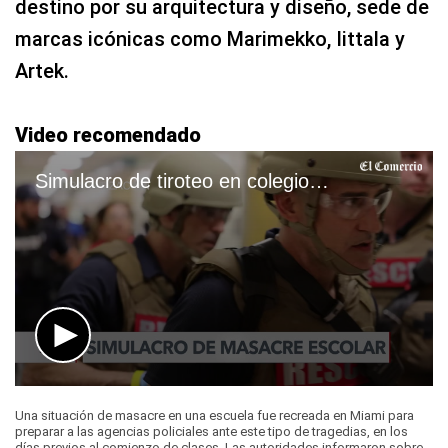
destino por su arquitectura y diseño, sede de
marcas icónicas como Marimekko, Iittala y
Artek.
Video recomendado
Simulacro de tiroteo en colegios de USA
0
seconds
Una situación de masacre en una escuela fue recreada en Miami para
of
preparar a las agencias policiales ante este tipo de tragedias, en los
1
días previos al comienzo de clases. Las autoridades informaron sobre