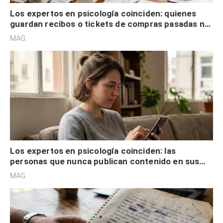
Los expertos en psicología coinciden: quienes
guardan recibos o tickets de compras pasadas no
son acumuladores, sino que tienen necesidad de
MAG.
control
Los expertos en psicología coinciden: las
personas que nunca publican contenido en sus
redes sociales no pretenden buscar validación
MAG.
externa