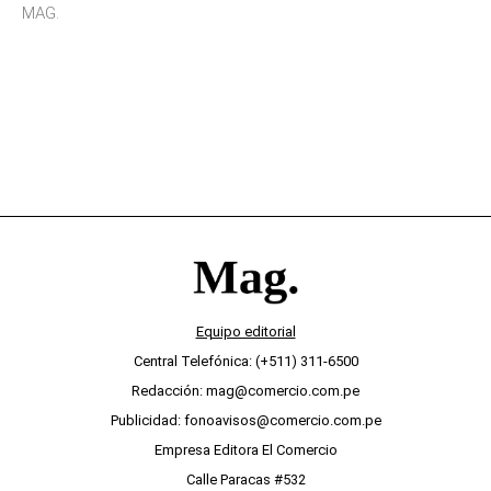
sensibilidad a los estímulos físicos y no es por
MAG.
desinterés
Equipo editorial
Central Telefónica: (+511) 311-6500
Redacción: mag@comercio.com.pe
Publicidad: fonoavisos@comercio.com.pe
Empresa Editora El Comercio
Calle Paracas #532