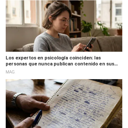
Los expertos en psicología coinciden: las
personas que nunca publican contenido en sus
redes sociales no pretenden buscar validación
MAG.
externa