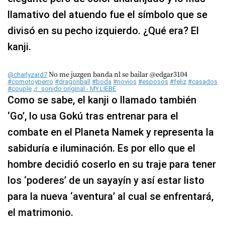
llamativo del atuendo fue el símbolo que se
divisó en su pecho izquierdo. ¿Qué era? El
kanji.
No me juzgen banda nl se bailar @edgar3104
@charlyzard7
#comotoyperro
#dragonball
#boda
#novios
#esposos
#feliz
#casados
#couple
♬ sonido original - MY.LIEBE
Como se sabe, el kanji o llamado también
‘Go’, lo usa Gokú tras entrenar para el
combate en el Planeta Namek y representa la
sabiduría e iluminación. Es por ello que el
hombre decidió coserlo en su traje para tener
los ‘poderes’ de un sayayín y así estar listo
para la nueva ‘aventura’ al cual se enfrentará,
el matrimonio.