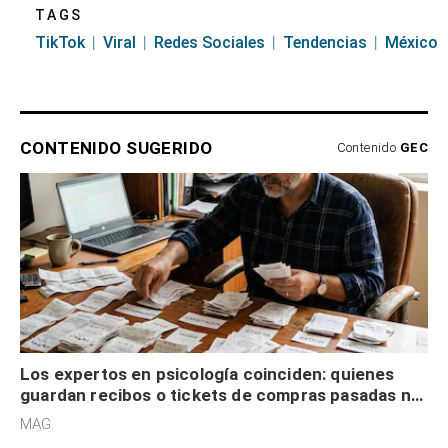
TAGS
TikTok
Viral
Redes Sociales
Tendencias
México
CONTENIDO SUGERIDO
Contenido
GEC
Los expertos en psicología coinciden: quienes
guardan recibos o tickets de compras pasadas no
son acumuladores, sino que tienen necesidad de
MAG.
control