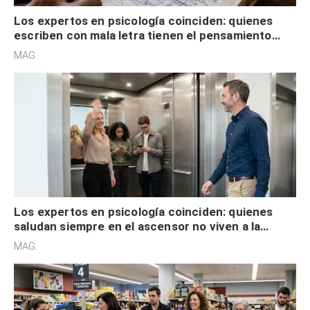
Los expertos en psicología coinciden: quienes
escriben con mala letra tienen el pensamiento
acelerado y no lo hacen por desinterés
MAG.
Los expertos en psicología coinciden: quienes
saludan siempre en el ascensor no viven a la
defensiva y tienen apertura social
MAG.