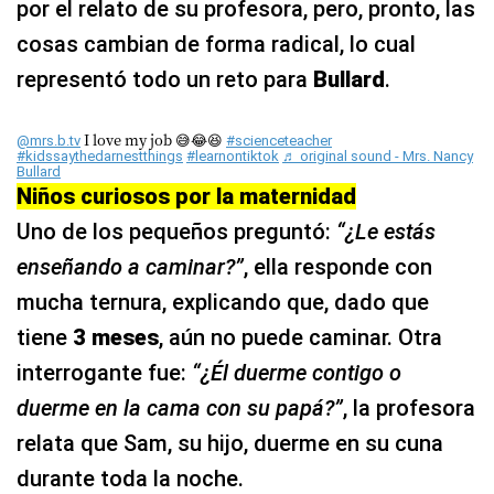
por el relato de su profesora, pero, pronto, las
cosas cambian de forma radical, lo cual
representó todo un reto para
Bullard
.
I love my job 😅😂😆
@mrs.b.tv
#scienceteacher
#kidssaythedarnestthings
#learnontiktok
♬ original sound - Mrs. Nancy
Bullard
Niños curiosos por la maternidad
Uno de los pequeños preguntó:
“¿Le estás
enseñando a caminar?”
, ella responde con
mucha ternura, explicando que, dado que
tiene
3 meses
, aún no puede caminar. Otra
interrogante fue:
“¿Él duerme contigo o
duerme en la cama con su papá?”
, la profesora
relata que Sam, su hijo, duerme en su cuna
durante toda la noche.