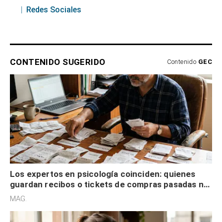
Redes Sociales
CONTENIDO SUGERIDO
Contenido
GEC
Los expertos en psicología coinciden: quienes
guardan recibos o tickets de compras pasadas no
son acumuladores, sino que tienen necesidad de
MAG.
control