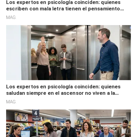
Los expertos en psicología coinciden: quienes
escriben con mala letra tienen el pensamiento
acelerado y no lo hacen por desinterés
MAG.
Los expertos en psicología coinciden: quienes
saludan siempre en el ascensor no viven a la
defensiva y tienen apertura social
MAG.