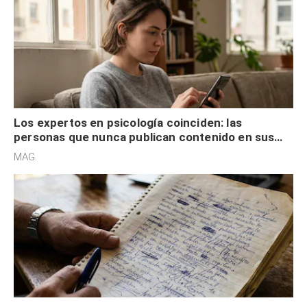
Los expertos en psicología coinciden: las
personas que nunca publican contenido en sus
redes sociales no pretenden buscar validación
MAG.
externa