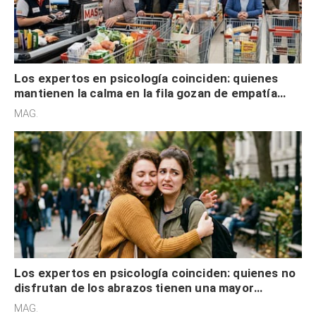
Los expertos en psicología coinciden: quienes
mantienen la calma en la fila gozan de empatía
cognitiva, gratitud y no solo tienen autocontrol
MAG.
Los expertos en psicología coinciden: quienes no
disfrutan de los abrazos tienen una mayor
sensibilidad a los estímulos físicos y no es por
MAG.