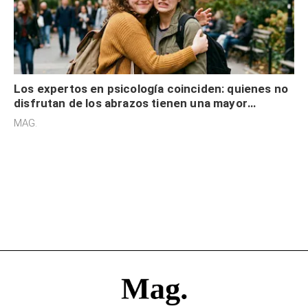
Los expertos en psicología coinciden: quienes no
disfrutan de los abrazos tienen una mayor
sensibilidad a los estímulos físicos y no es por
MAG.
desinterés