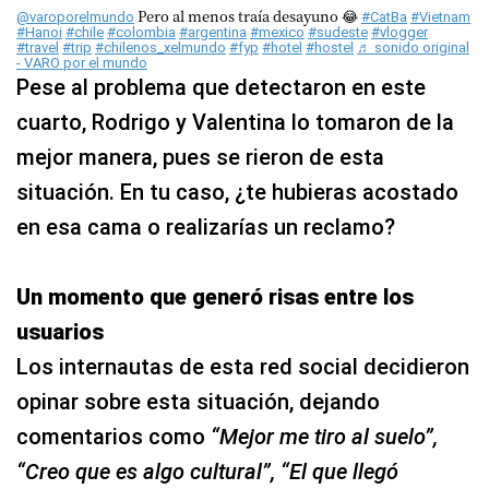
Pero al menos traía desayuno 😂
@varoporelmundo
#CatBa
#Vietnam
#Hanoi
#chile
#colombia
#argentina
#mexico
#sudeste
#vlogger
#travel
#trip
#chilenos_xelmundo
#fyp
#hotel
#hostel
♬ sonido original
- VARO por el mundo
Pese al problema que detectaron en este
cuarto, Rodrigo y Valentina lo tomaron de la
mejor manera, pues se rieron de esta
situación. En tu caso, ¿te hubieras acostado
en esa cama o realizarías un reclamo?
Un momento que generó risas entre los
usuarios
Los internautas de esta red social decidieron
opinar sobre esta situación, dejando
comentarios como
“Mejor me tiro al suelo”,
“Creo que es algo cultural”, “El que llegó