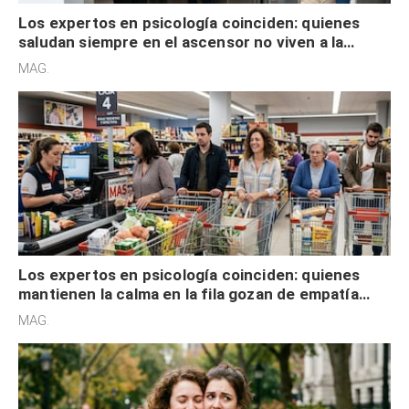
Los expertos en psicología coinciden: quienes
saludan siempre en el ascensor no viven a la
defensiva y tienen apertura social
MAG.
Los expertos en psicología coinciden: quienes
mantienen la calma en la fila gozan de empatía
cognitiva, gratitud y no solo tienen autocontrol
MAG.