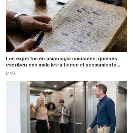
Los expertos en psicología coinciden: quienes
escriben con mala letra tienen el pensamiento
acelerado y no lo hacen por desinterés
MAG.