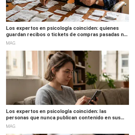
Los expertos en psicología coinciden: quienes
guardan recibos o tickets de compras pasadas no
son acumuladores, sino que tienen necesidad de
MAG.
control
Los expertos en psicología coinciden: las
personas que nunca publican contenido en sus
redes sociales no pretenden buscar validación
MAG.
externa