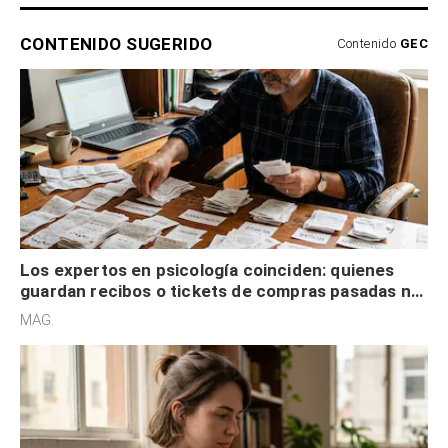
CONTENIDO SUGERIDO
Contenido
GEC
Los expertos en psicología coinciden: quienes
guardan recibos o tickets de compras pasadas no
son acumuladores, sino que tienen necesidad de
MAG.
control