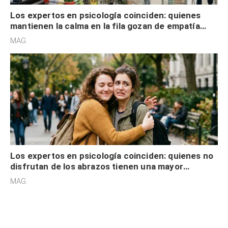
Los expertos en psicología coinciden: quienes
mantienen la calma en la fila gozan de empatía
cognitiva, gratitud y no solo tienen autocontrol
MAG.
Los expertos en psicología coinciden: quienes no
disfrutan de los abrazos tienen una mayor
sensibilidad a los estímulos físicos y no es por
MAG.
desinterés