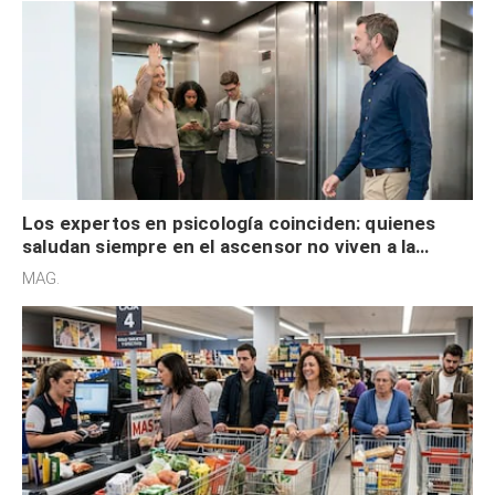
Los expertos en psicología coinciden: quienes
saludan siempre en el ascensor no viven a la
defensiva y tienen apertura social
MAG.