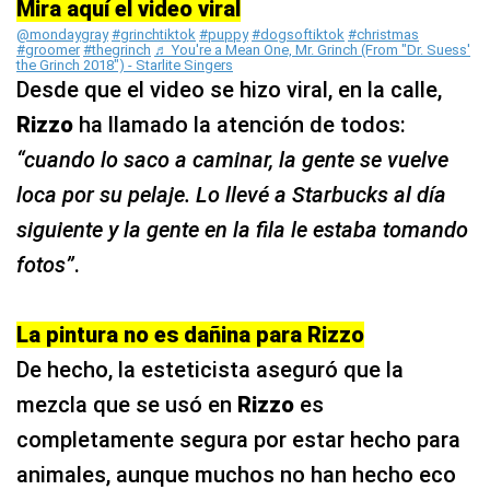
Mira aquí el video viral
@mondaygray
#grinchtiktok
#puppy
#dogsoftiktok
#christmas
#groomer
#thegrinch
♬ You're a Mean One, Mr. Grinch (From "Dr. Suess'
the Grinch 2018") - Starlite Singers
Desde que el video se hizo viral, en la calle,
Rizzo
ha llamado la atención de todos:
“cuando lo saco a caminar, la gente se vuelve
loca por su pelaje. Lo llevé a Starbucks al día
siguiente y la gente en la fila le estaba tomando
fotos”
.
La pintura no es dañina para Rizzo
De hecho, la esteticista aseguró que la
mezcla que se usó en
Rizzo
es
completamente segura por estar hecho para
animales, aunque muchos no han hecho eco