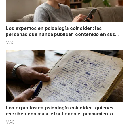
Los expertos en psicología coinciden: las
personas que nunca publican contenido en sus
redes sociales no pretenden buscar validación
MAG.
externa
Los expertos en psicología coinciden: quienes
escriben con mala letra tienen el pensamiento
acelerado y no lo hacen por desinterés
MAG.