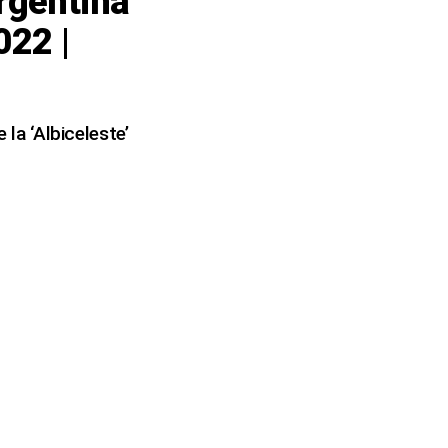
Argentina
022 |
 la ‘Albiceleste’