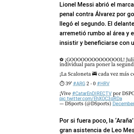
Lionel Messi abrió el marca
penal contra Álvarez por g
llegó el segundo. El delan
arremetió rumbo al área y e
insistir y beneficiarse con 
⚽️ ¡GOOOOOOOOOOOOOOL! Julián
individual para poner la segund
¡La Scaloneta 🚎 cada vez más ce
⏱️ 39'
2 - 0
#ARG
#HRV
¡Vive
por DSP
#CatarEnDIRECTV
pic.twitter.com/EhXOC3qRDa
— DSports (@DSports)
December
Por si fuera poco, la ‘Araña’
gran asistencia de Leo Messi