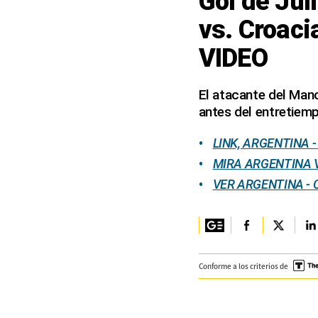
Gol de Jul
vs. Croaci
Columnistas
VIDEO
Provecho
Saltar intro
El atacante del Manch
antes del entretiem
Política
Economía
LINK, ARGENTINA 
MIRA ARGENTINA V
ECData
VER ARGENTINA - 
Lima
Perú
Mundo
Conforme a los criterios de
DT
Luces