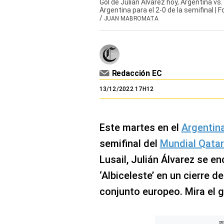
Gol de Julián Álvarez hoy, Argentina vs.
El Dominical
Argentina para el 2-0 de la semifinal | F
/
JUAN MABROMATA
Desde la redacción
Videos
Archivo El Comercio
Redacción EC
13/12/2022 17H12
Notas contratadas
Blogs
Este martes en el
Argentin
Colecciones El Comercio
semifinal del
Mundial Qatar
elcomercio.pe
Lusail, Julián Álvarez se en
Términos
‘Albiceleste’ en un cierre d
Y
Condiciones
conjunto europeo. Mira el go
De
Uso
Oficinas