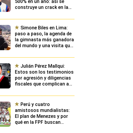
500% en un año: así se
construye un crack en la
élite de Europa y qué
planean desde Videna
Simone Biles en Lima:
paso a paso, la agenda de
la gimnasta más ganadora
del mundo y una visita que
emocionará a toda una
selección nacional
Julián Pérez Mallqui:
Estos son los testimonios
por agresión y diligencias
fiscales que complican aún
más situación de diputado
Perú y cuatro
amistosos mundialistas:
El plan de Menezes y por
qué en la FPF buscan
“exponer” a los