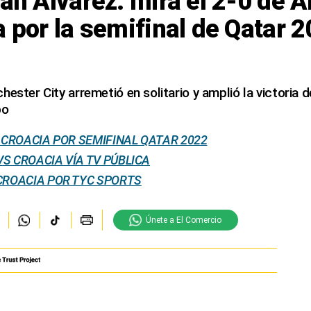
ián Álvarez: mira el 2-0 de 
a por la semifinal de Qatar 2
ester City arremetió en solitario y amplió la victoria de
po
- CROACIA POR SEMIFINAL QATAR 2022
S CROACIA VÍA TV PÚBLICA
CROACIA POR TYC SPORTS
Únete a El Comercio