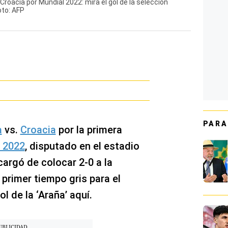
 Croacia por Mundial 2022: mira el gol de la selección
oto: AFP
PARA
a
vs.
Croacia
por la primera
 2022
, disputado en el estadio
cargó de colocar 2-0 a la
e primer tiempo gris para el
l de la ‘Araña’ aquí.