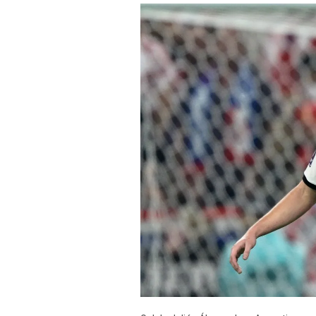
TV+
Tecnología y ciencias
Somos
Bienestar
Hogar y Familia
Respuestas
Mag
Viù
Vamos
Ruedas y Tuercas
Casa y Más