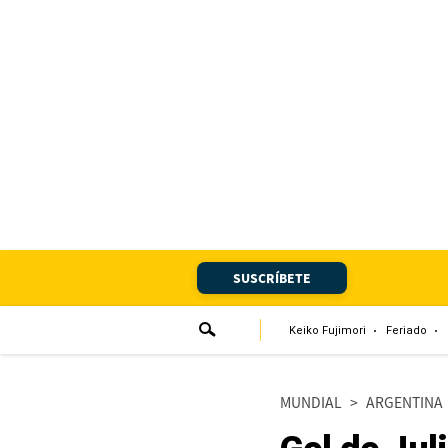
Portada
Edición Impresa
Club El Comercio
Newsletters
Editorial
SUSCRÍBETE
Día 1
Audiencias Vecinales
Keiko Fujimori
Feriado
Corresponsales escolares
MUNDIAL
>
ARGENTINA
Podcast
Juegos