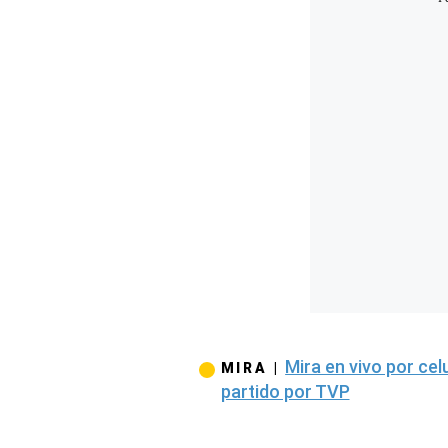
Concesionarias
Principios
Rectores
Buenas
Prácticas
Políticas
De
Privacidad
Política
Integrada
De
Gestión
Derechos
Arco
Política
De
Mira en vivo por celu
Cookies
MIRA |
partido por TVP