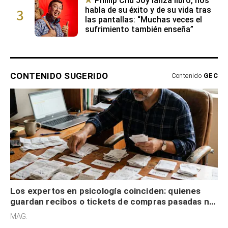
Phillip Chu Joy lanza libro, nos
3
habla de su éxito y de su vida tras
las pantallas: “Muchas veces el
sufrimiento también enseña”
CONTENIDO SUGERIDO
Contenido
GEC
Los expertos en psicología coinciden: quienes
guardan recibos o tickets de compras pasadas no
son acumuladores, sino que tienen necesidad de
MAG.
control