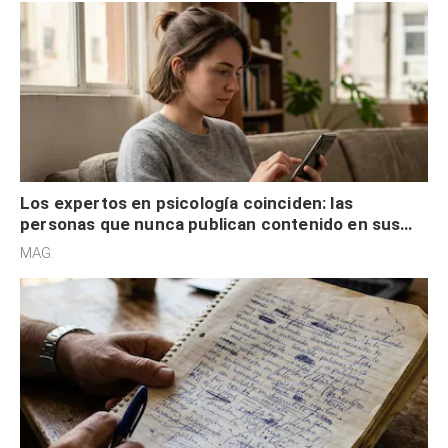
Los expertos en psicología coinciden: las
personas que nunca publican contenido en sus
redes sociales no pretenden buscar validación
MAG.
externa