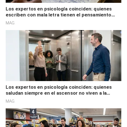
Los expertos en psicología coinciden: quienes
escriben con mala letra tienen el pensamiento
acelerado y no lo hacen por desinterés
MAG.
Los expertos en psicología coinciden: quienes
saludan siempre en el ascensor no viven a la
defensiva y tienen apertura social
MAG.