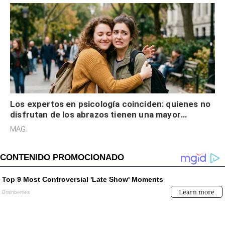
Los expertos en psicología coinciden: quienes no
disfrutan de los abrazos tienen una mayor
sensibilidad a los estímulos físicos y no es por
MAG.
desinterés