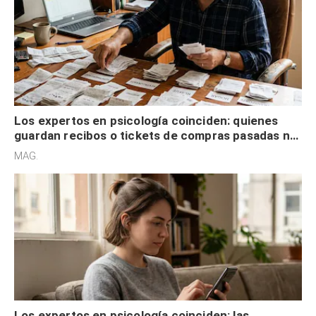
Los expertos en psicología coinciden: quienes
guardan recibos o tickets de compras pasadas no
son acumuladores, sino que tienen necesidad de
MAG.
control
Los expertos en psicología coinciden: las