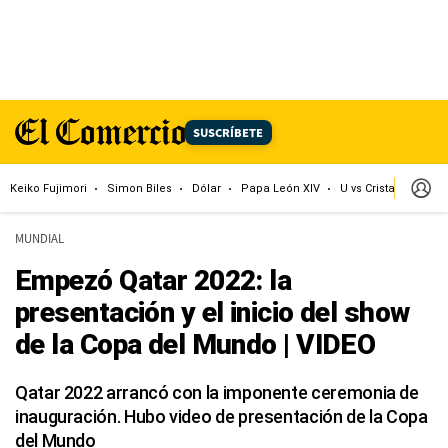
SUSCRÍBETE
Keiko Fujimori
Simon Biles
Dólar
Papa León XIV
U vs Cristal
Cong
MUNDIAL
Empezó Qatar 2022: la
presentación y el inicio del show
de la Copa del Mundo | VIDEO
Qatar 2022 arrancó con la imponente ceremonia de
inauguración. Hubo video de presentación de la Copa
del Mundo