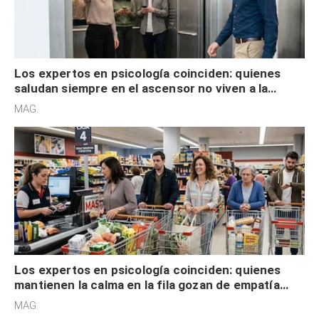
Los expertos en psicología coinciden: quienes
saludan siempre en el ascensor no viven a la
defensiva y tienen apertura social
MAG.
Los expertos en psicología coinciden: quienes
mantienen la calma en la fila gozan de empatía
cognitiva, gratitud y no solo tienen autocontrol
MAG.