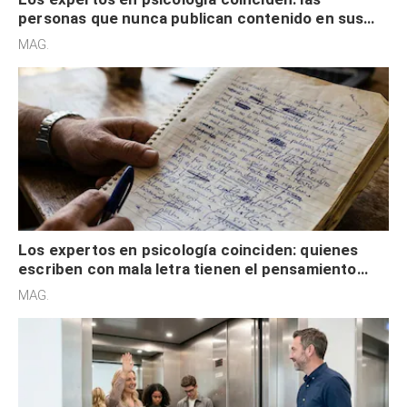
personas que nunca publican contenido en sus
redes sociales no pretenden buscar validación
MAG.
externa
Los expertos en psicología coinciden: quienes
escriben con mala letra tienen el pensamiento
acelerado y no lo hacen por desinterés
MAG.