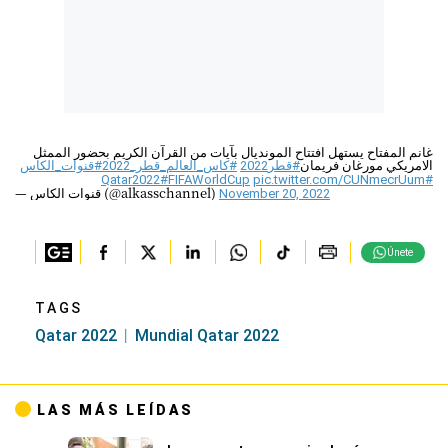
غانم المفتاح يستهل افتتاح المونديال بآيات من القرآن الكريم بحضور الممثل
الامريكي مورغان فريمان
#قطر2022
#كاس_العالم_قطر_2022
#قنوات_الكاس
#FIFAWorldCup
pic.twitter.com/CUNmecrUum
#Qatar2022
— قنوات الكاس (@alkasschannel)
November 20, 2022
Únete
TAGS
Qatar 2022
Mundial Qatar 2022
LAS MÁS LEÍDAS