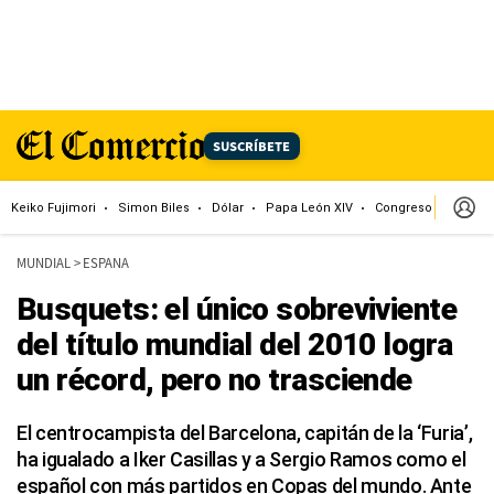
SUSCRÍBETE
Keiko Fujimori
Simon Biles
Dólar
Papa León XIV
Congreso
Machu
MUNDIAL
>
ESPANA
Busquets: el único sobreviviente
del título mundial del 2010 logra
un récord, pero no trasciende
El centrocampista del Barcelona, capitán de la ‘Furia’,
ha igualado a Iker Casillas y a Sergio Ramos como el
español con más partidos en Copas del mundo. Ante