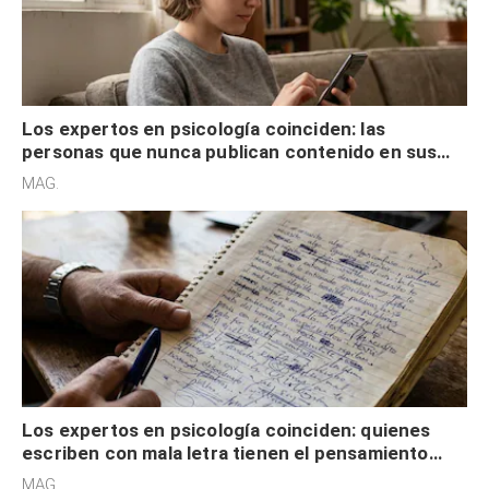
Los expertos en psicología coinciden: las
personas que nunca publican contenido en sus
redes sociales no pretenden buscar validación
MAG.
externa
Los expertos en psicología coinciden: quienes
escriben con mala letra tienen el pensamiento
acelerado y no lo hacen por desinterés
MAG.