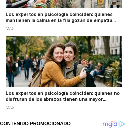
Los expertos en psicología coinciden: quienes
mantienen la calma en la fila gozan de empatía
cognitiva, gratitud y no solo tienen autocontrol
MAG.
Los expertos en psicología coinciden: quienes no
disfrutan de los abrazos tienen una mayor
sensibilidad a los estímulos físicos y no es por
MAG.
desinterés