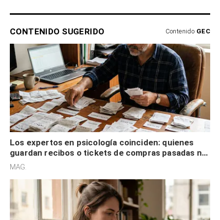
CONTENIDO SUGERIDO
Contenido
GEC
Los expertos en psicología coinciden: quienes
guardan recibos o tickets de compras pasadas no
son acumuladores, sino que tienen necesidad de
MAG.
control