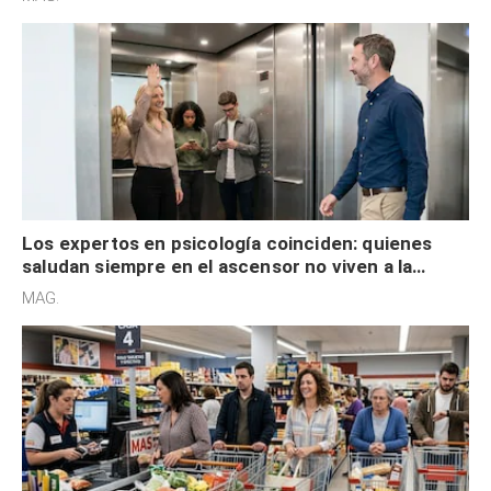
Los expertos en psicología coinciden: quienes
saludan siempre en el ascensor no viven a la
defensiva y tienen apertura social
MAG.