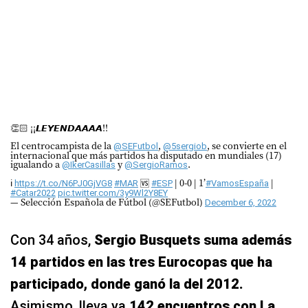
👏🏻 ¡¡𝙇𝙀𝙔𝙀𝙉𝘿𝘼𝘼𝘼𝘼!!
El centrocampista de la
,
, se convierte en el
@SEFutbol
@5sergiob
internacional que más partidos ha disputado en mundiales (17)
igualando a
y
.
@IkerCasillas
@SergioRamos
ℹ️
🆚
| 0-0 | 1’
|
https://t.co/N6PJ0GjVG8
#MAR
#ESP
#VamosEspaña
#Catar2022
pic.twitter.com/3y9Wl2Y8EY
— Selección Española de Fútbol (@SEFutbol)
December 6, 2022
Con 34 años,
Sergio Busquets suma además
14 partidos en las tres Eurocopas que ha
participado, donde ganó la del 2012.
Asimismo, lleva ya
142 encuentros con La