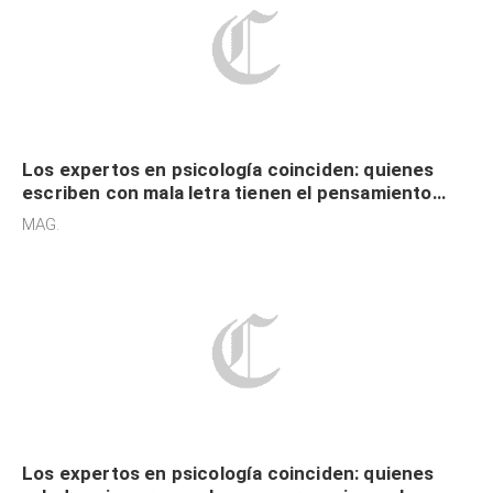
Los expertos en psicología coinciden: quienes
escriben con mala letra tienen el pensamiento
acelerado y no lo hacen por desinterés
MAG.
Los expertos en psicología coinciden: quienes