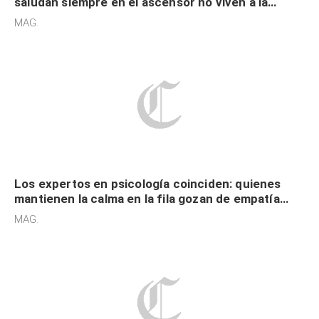
saludan siempre en el ascensor no viven a la
defensiva y tienen apertura social
MAG.
Los expertos en psicología coinciden: quienes
mantienen la calma en la fila gozan de empatía
cognitiva, gratitud y no solo tienen autocontrol
MAG.