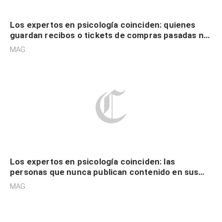
Los expertos en psicología coinciden: quienes
guardan recibos o tickets de compras pasadas no
son acumuladores, sino que tienen necesidad de
MAG.
control
Los expertos en psicología coinciden: las
personas que nunca publican contenido en sus
redes sociales no pretenden buscar validación
MAG.
externa