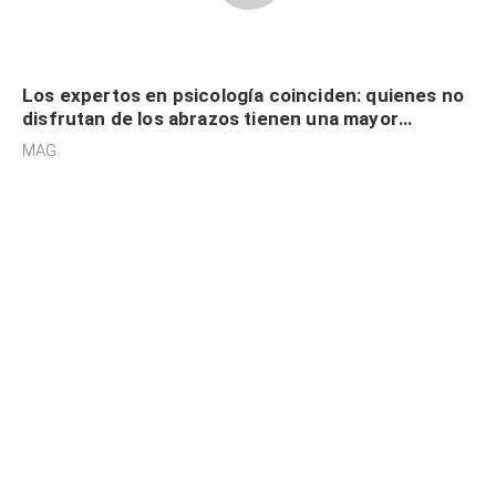
Los expertos en psicología coinciden: quienes no
disfrutan de los abrazos tienen una mayor
sensibilidad a los estímulos físicos y no es por
MAG.
desinterés