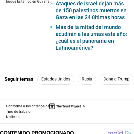
buque británico en Guyana
Ataques de Israel dejan más
seconds
de 150 palestinos muertos en
Gaza en las 24 últimas horas
Más de la mitad del mundo
acudirán a las urnas este año:
¿cuál es el panorama en
Latinoamérica?
Seguir temas
Estados Unidos
Rusia
Donald Trump
Conforme a los criterios de
Tipo de trabajo:
Noticias