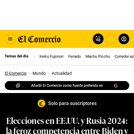
Temas del día
Keiko Fujimori
Feriado
Machu Picchu
Corredor az
El Comercio
·
Mundo
·
Actualidad
Añadir El Comercio como fuente preferida en
Solo para suscriptores
Elecciones en EE.UU. y Rusia 2024:
la feroz competencia entre Biden y