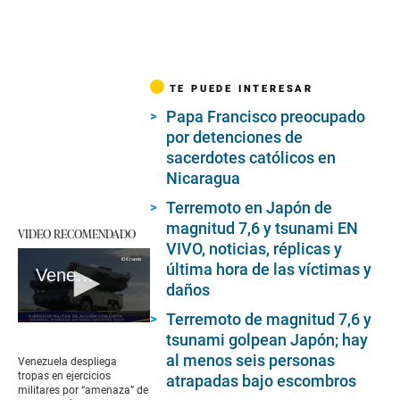
TE PUEDE INTERESAR
Papa Francisco preocupado
por detenciones de
sacerdotes católicos en
Nicaragua
Terremoto en Japón de
magnitud 7,6 y tsunami EN
VIDEO RECOMENDADO
VIVO, noticias, réplicas y
última hora de las víctimas y
Venezuela despliega tropas en ejercicios militares por “amenaza” de buque británico en Guyana
daños
Terremoto de magnitud 7,6 y
0
tsunami golpean Japón; hay
seconds
of
al menos seis personas
Venezuela despliega
2
tropas en ejercicios
atrapadas bajo escombros
minutes,
militares por “amenaza” de
33