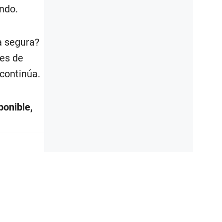
ndo.
a segura?
es de
 continúa.
ponible,