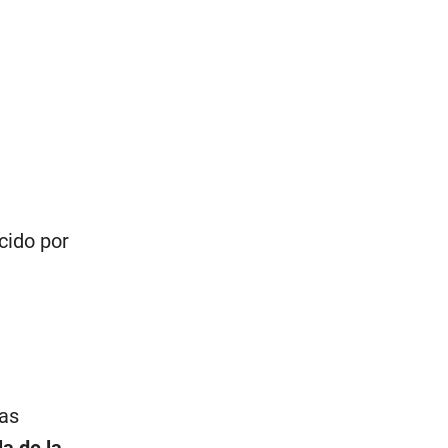
cido por
las
a de la