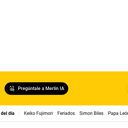
Pregúntale a Merlín IA
del día
Keiko Fujimori
Feriados
Simon Biles
Papa Leó