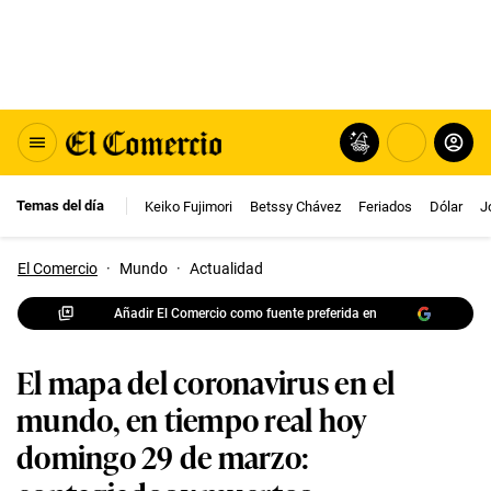
Temas del día
Keiko Fujimori
Betssy Chávez
Feriados
Dólar
J
El Comercio
·
Mundo
·
Actualidad
Añadir El Comercio como fuente preferida en
El mapa del coronavirus en el
mundo, en tiempo real hoy
domingo 29 de marzo: