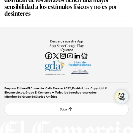
sensibilidad a los estímulos físicos y no es por
desinterés
Descarga nuestra App
App Store
Google Play
Síguenos
Miembro del Grupo de Diarios América
Empresa Editora El Comercio. Calle Paracas #532, Pueblo Libre. Copyright ©
Elcomercio.pe. Grupo El Comercio — Todos los derechos reservados
Miembro del Grupo de Diarios América
Subir