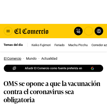
Temas del día
Keiko Fujimori
Feriado
Machu Picchu
Corredor az
El Comercio
·
Mundo
·
Actualidad
Añadir El Comercio como fuente preferida en
OMS se opone a que la vacunación
contra el coronavirus sea
obligatoria