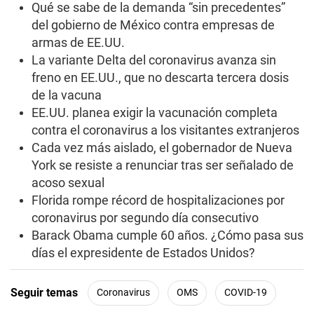
o
Qué se sabe de la demanda “sin precedentes”
f
del gobierno de México contra empresas de
0
s
armas de EE.UU.
e
La variante Delta del coronavirus avanza sin
c
o
freno en EE.UU., que no descarta tercera dosis
n
d
de la vacuna
s
EE.UU. planea exigir la vacunación completa
contra el coronavirus a los visitantes extranjeros
Cada vez más aislado, el gobernador de Nueva
York se resiste a renunciar tras ser señalado de
acoso sexual
Florida rompe récord de hospitalizaciones por
coronavirus por segundo día consecutivo
Barack Obama cumple 60 años. ¿Cómo pasa sus
días el expresidente de Estados Unidos?
Seguir temas
Coronavirus
OMS
COVID-19