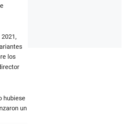
de
 2021,
ariantes
re los
irector
o hubiese
anzaron un