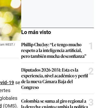
Lo más visto
1
Phillip Chu Joy: “Le tengo mucho
lliam WEST /
respeto a la inteligencia artificial,
pero también mucha desconfianza”
2
Diputados 2026-2031: Esta es la
experiencia, nivel académico y perfil
de la nueva Cámara Baja del
ovid-19
se
Congreso
ertes
 globales
3
Colombia se suma al giro regional a
d
(OMS).
la derecha: cuánto cambia la política