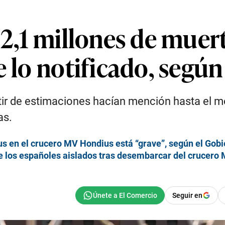
22,1 millones de muert
e lo notificado, segú
rtir de estimaciones hacían mención hasta el 
as.
us en el crucero MV Hondius está “grave”, según el Gob
de los españoles aislados tras desembarcar del crucero
Seguir en