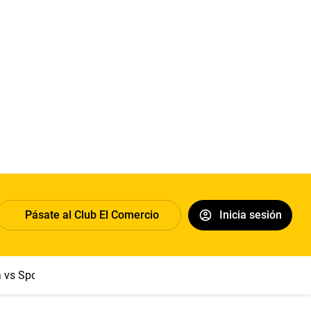
Pásate al Club El Comercio
Inicia sesión
a vs Sport Boys
Jorge Messi
Dólar
Papa León XIV
Congre