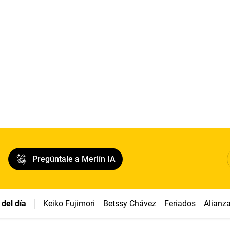
Pregúntale a Merlín IA
del día
Keiko Fujimori
Betssy Chávez
Feriados
Alianz