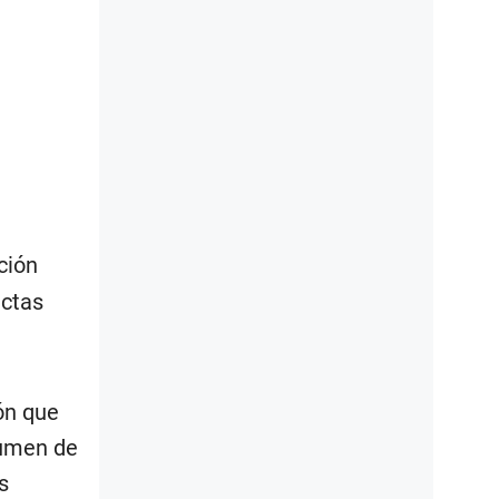
ción
ectas
ón que
lumen de
s