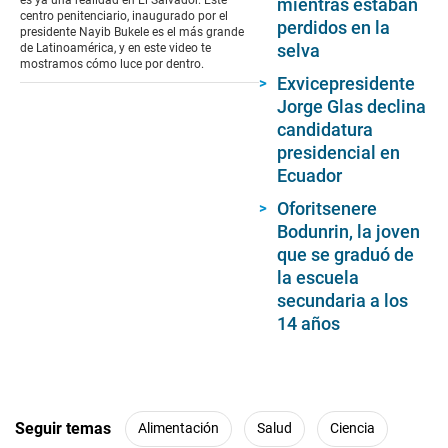
mientras estaban
minutes,
centro penitenciario, inaugurado por el
perdidos en la
53
presidente Nayib Bukele es el más grande
seconds
selva
de Latinoamérica, y en este video te
mostramos cómo luce por dentro.
Exvicepresidente
Jorge Glas declina
candidatura
presidencial en
Ecuador
Oforitsenere
Bodunrin, la joven
que se graduó de
la escuela
secundaria a los
14 años
Seguir temas
Alimentación
Salud
Ciencia