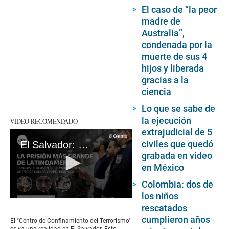
El caso de “la peor
madre de
Australia”,
condenada por la
muerte de sus 4
hijos y liberada
gracias a la
ciencia
Lo que se sabe de
la ejecución
VIDEO RECOMENDADO
extrajudicial de 5
civiles que quedó
El Salvador: así es por dentro la nueva cárcel de Nayib Bukele para las pandillas
grabada en video
en México
Colombia: dos de
los niños
0
rescatados
seconds
of
cumplieron años
El "Centro de Confinamiento del Terrorismo"
2
es ya una realidad en El Salvador. Este