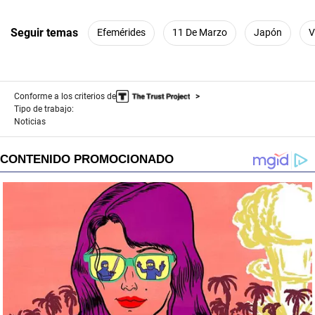
Seguir temas
Efemérides
11 De Marzo
Japón
V
Conforme a los criterios de
Tipo de trabajo:
Noticias