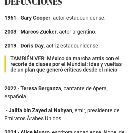
DEFUNCIONES
1961
.-
Gary Cooper
, actor estadounidense.
2003
.-
Marcos Zucker
, actor argentino.
2019
.-
Doris Day
, actriz estadounidense.
TAMBIÉN VER:
México da marcha atrás con el
recorte de clases por el Mundial: idas y vueltas
de un plan que generó críticas desde el inicio
2022
.-
Teresa Berganza
, cantante de ópera,
española.
.-
Jalifa bin Zayed al Nahyan
, emir, presidente de
Emiratos Árabes Unidos.
2024
.-
Alice Munro
, escritora canadiense, Nobel de