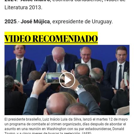
Literatura 2013.
2025
.-
José Mújica
, expresidente de Uruguay.
VIDEO RECOMENDADO
00:00
/
01:44
El presidente brasileño, Luiz Inácio Lula da Silva, lanzó el martes 12 de mayo
un programa de combate al crimen organizado, días después de abordar el
asunto en una reunión en Washington con su par estadounidense, Donald
Trump, y a cinco meses de buscar la reelección. (AFP)