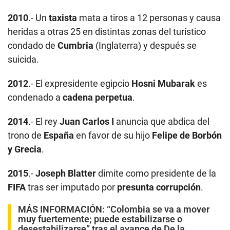
2010
.- Un
taxista
mata a tiros a 12 personas y causa
heridas a otras 25 en distintas zonas del turístico
condado de
Cumbria
(Inglaterra) y después se
suicida.
2012
.- El expresidente egipcio
Hosni Mubarak
es
condenado a
cadena perpetua
.
2014
.- El rey
Juan Carlos I
anuncia que abdica del
trono de
España
en favor de su hijo
Felipe de Borbón
y Grecia
.
2015
.-
Joseph Blatter
dimite como presidente de la
FIFA
tras ser imputado por
presunta corrupción
.
MÁS INFORMACIÓN:
“Colombia se va a mover
muy fuertemente; puede estabilizarse o
desestabilizarse” tras el avance de De la