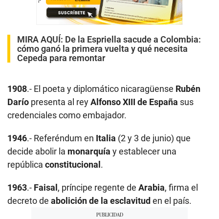
MIRA AQUÍ:
De la Espriella sacude a Colombia:
cómo ganó la primera vuelta y qué necesita
Cepeda para remontar
1908
.- El poeta y diplomático nicaragüense
Rubén
Darío
presenta al rey
Alfonso XIII de España
sus
credenciales como embajador.
1946
.- Referéndum en
Italia
(2 y 3 de junio) que
decide abolir la
monarquía
y establecer una
república
constitucional
.
1963
.-
Faisal
, príncipe regente de
Arabia
, firma el
decreto de
abolición de la esclavitud
en el país.