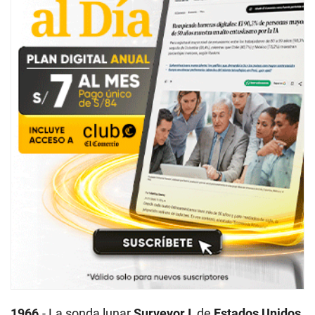
1966
.- La sonda lunar
Surveyor I
, de
Estados Unidos
,