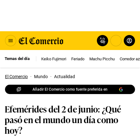
Temas del día
Keiko Fujimori
Feriado
Machu Picchu
Corredor az
El Comercio
·
Mundo
·
Actualidad
Añadir El Comercio como fuente preferida en
Efemérides del 2 de junio: ¿Qué
pasó en el mundo un día como
hoy?