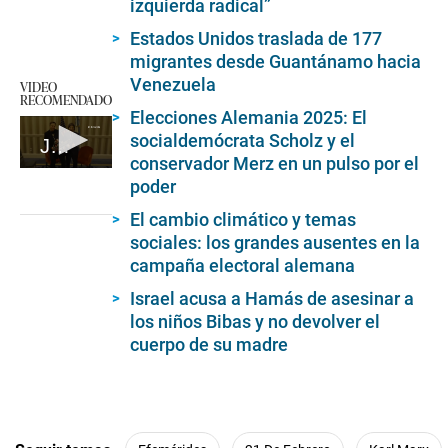
izquierda radical”
Estados Unidos traslada de 177
migrantes desde Guantánamo hacia
Venezuela
VIDEO
RECOMENDADO
Elecciones Alemania 2025: El
socialdemócrata Scholz y el
Javier Milei le regala a Elon Musk una motosierra
conservador Merz en un pulso por el
0
poder
seconds
of
El cambio climático y temas
1
minute,
sociales: los grandes ausentes en la
1
campaña electoral alemana
second
Israel acusa a Hamás de asesinar a
los niños Bibas y no devolver el
cuerpo de su madre