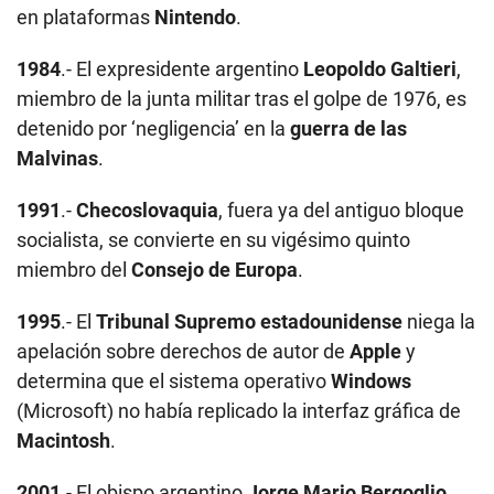
en plataformas
Nintendo
.
1984
.- El expresidente argentino
Leopoldo Galtieri
,
miembro de la junta militar tras el golpe de 1976, es
detenido por ‘negligencia’ en la
guerra de las
Malvinas
.
1991
.-
Checoslovaquia
, fuera ya del antiguo bloque
socialista, se convierte en su vigésimo quinto
miembro del
Consejo de Europa
.
1995
.- El
Tribunal Supremo estadounidense
niega la
apelación sobre derechos de autor de
Apple
y
determina que el sistema operativo
Windows
(Microsoft) no había replicado la interfaz gráfica de
Macintosh
.
2001
.- El obispo argentino
Jorge Mario Bergoglio
,