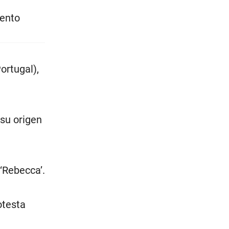
mento
ortugal),
 su origen
 ‘Rebecca’.
otesta