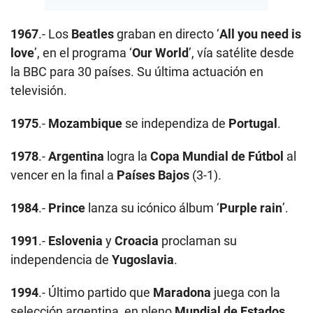
1967
.- Los
Beatles
graban en directo ‘
All you need is
love
’, en el programa ‘
Our World
’, vía satélite desde
la BBC para 30 países. Su última actuación en
televisión.
1975
.-
Mozambique
se independiza de
Portugal
.
1978
.-
Argentina
logra la
Copa Mundial de Fútbol
al
vencer en la final a
Países Bajos
(3-1).
1984
.-
Prince
lanza su icónico álbum ‘
Purple rain
’.
1991
.-
Eslovenia
y
Croacia
proclaman su
independencia de
Yugoslavia
.
1994
.- Último partido que
Maradona
juega con la
selección argentina, en pleno
Mundial de Estados