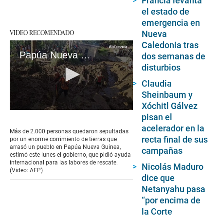
Francia levanta
el estado de
emergencia en
VIDEO RECOMENDADO
Nueva
Caledonia tras
Papúa Nueva Guinea reporta más de 2.000 personas sepultadas en deslizamiento de tierra
dos semanas de
disturbios
Claudia
Sheinbaum y
Xóchitl Gálvez
0
pisan el
seconds
acelerador en la
of
Más de 2.000 personas quedaron sepultadas
1
recta final de sus
por un enorme corrimiento de tierras que
minute,
arrasó un pueblo en Papúa Nueva Guinea,
campañas
2
estimó este lunes el gobierno, que pidió ayuda
seconds
internacional para las labores de rescate.
Nicolás Maduro
(Video: AFP)
dice que
Netanyahu pasa
“por encima de
la Corte