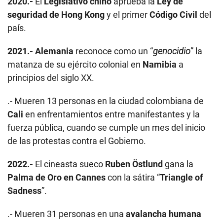
2020.-
El
Legislativo chino
aprueba la
Ley de
seguridad de Hong Kong
y el primer
Código Civil
del
país.
2021.-
Alemania
reconoce como un “
genocidio
” la
matanza de su ejército colonial en
Namibia
a
principios del siglo XX.
.- Mueren 13 personas en la ciudad colombiana de
Cali
en enfrentamientos entre manifestantes y la
fuerza pública, cuando se cumple un mes del inicio
de las protestas contra el Gobierno.
2022.-
El cineasta sueco
Ruben Östlund
gana la
Palma de Oro en Cannes
con la sátira “
Triangle of
Sadness
”.
.- Mueren 31 personas en una
avalancha humana