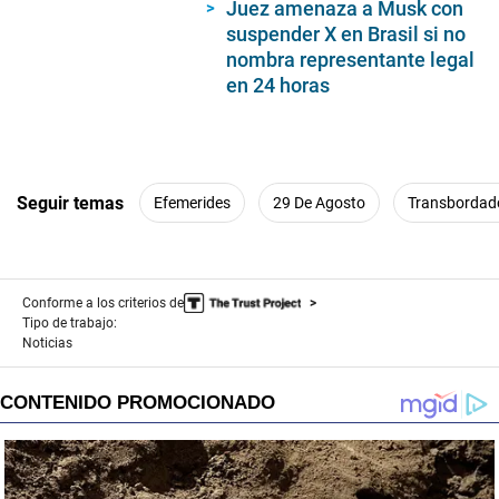
Juez amenaza a Musk con
suspender X en Brasil si no
nombra representante legal
en 24 horas
Seguir temas
Efemerides
29 De Agosto
Transbordado
Conforme a los criterios de
Tipo de trabajo:
Noticias