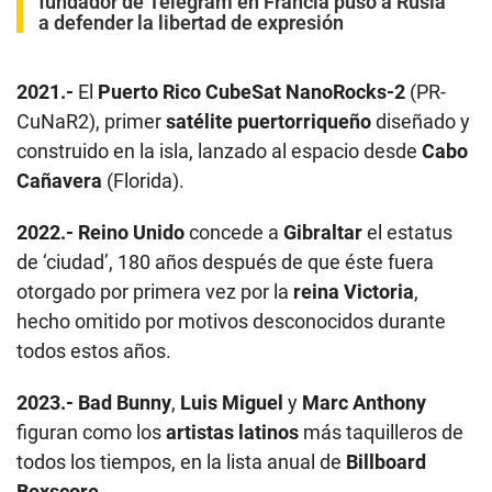
fundador de Telegram en Francia puso a Rusia
a defender la libertad de expresión
2021.-
El
Puerto Rico CubeSat NanoRocks-2
(PR-
CuNaR2), primer
satélite puertorriqueño
diseñado y
construido en la isla, lanzado al espacio desde
Cabo
Cañavera
(Florida).
2022.-
Reino Unido
concede a
Gibraltar
el estatus
de ‘ciudad’, 180 años después de que éste fuera
otorgado por primera vez por la
reina Victoria
,
hecho omitido por motivos desconocidos durante
todos estos años.
2023.-
Bad Bunny
,
Luis Miguel
y
Marc Anthony
figuran como los
artistas latinos
más taquilleros de
todos los tiempos, en la lista anual de
Billboard
Boxscore
.