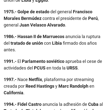
unión de
Libia
y
Egipto
.
1975.-
Golpe de estado
del general
Francisco
Morales Bermúdez
contra el presidente de
Perú
,
general
Juan Velasco Alvarado
.
1986.-
Hassan II de Marruecos
anuncia la ruptura
del
tratado de unión
con
Libia
firmado dos años
antes.
1991.-
El
Parlamento soviético
aprueba el cese de
actividades del
PCUS
en toda la
URSS
.
1997.-
Nace
Netflix
, plataforma por streaming
creada por
Reed Hastings
y
Marc Randolph
en
California
.
1994.-
Fidel Castro
anuncia la adhesión de
Cuba
al