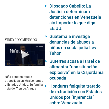
Diosdado Cabello: La
Justicia determinará
detenciones en Venezuela
sin importar lo que diga
EE.UU.
Guatemala investiga
VIDEO RECOMENDADO
denuncias de abusos a
niños en secta judía Lev
Niña peruana muere atropellada en México rumbo a Estados Unidos: Su familia huía del Tren de Aragua
Tahor
Guterres acusa a Israel de
alimentar “una situación
0
seconds
explosiva” en la Cisjordania
of
Niña peruana muere
ocupada
3
atropellada en México rumbo
minutes,
a Estados Unidos: Su familia
Honduras finiquita tratado
17
huía del Tren de Aragua
seconds
de extradición con Estados
Unidos por “injerencia”
sobre Venezuela