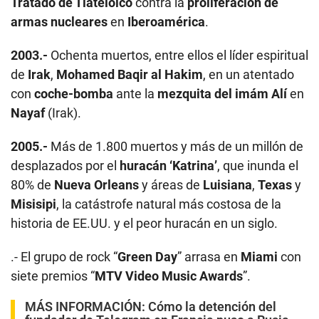
Tratado de Tlatelolco
contra la
proliferación de
armas nucleares
en
Iberoamérica
.
2003.-
Ochenta muertos, entre ellos el líder espiritual
de
Irak
,
Mohamed Baqir al Hakim
, en un atentado
con
coche-bomba
ante la
mezquita del imám Alí
en
Nayaf
(Irak).
2005.-
Más de 1.800 muertos y más de un millón de
desplazados por el
huracán ‘Katrina’
, que inunda el
80% de
Nueva Orleans
y áreas de
Luisiana
,
Texas
y
Misisipi
, la catástrofe natural más costosa de la
historia de EE.UU. y el peor huracán en un siglo.
.- El grupo de rock “
Green Day
” arrasa en
Miami
con
siete premios “
MTV Video Music Awards
”.
MÁS INFORMACIÓN:
Cómo la detención del