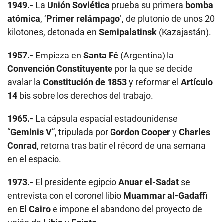
1949.-
La
Unión Soviética
prueba su primera
bomba
atómica
, ‘
Primer relámpago
’, de plutonio de unos 20
kilotones, detonada en
Semipalatinsk
(Kazajastán).
1957.-
Empieza en
Santa Fé
(Argentina) la
Convención Constituyente
por la que se decide
avalar la
Constitución de 1853
y reformar el
Artículo
14
bis sobre los derechos del trabajo.
1965.-
La cápsula espacial estadounidense
“
Geminis V
”, tripulada por
Gordon Cooper
y
Charles
Conrad
, retorna tras batir el récord de una semana
en el espacio.
1973.-
El presidente egipcio
Anuar el-Sadat
se
entrevista con el coronel libio
Muammar al-Gadaffi
en
El Cairo
e impone el abandono del proyecto de