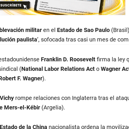
blevación militar
en el
Estado de Sao Paulo
(Brasil)
lución paulista
’, sofocada tras casi un mes de com
 estadounidense
Franklin D. Roosevelt
firma la ley 
indical (
National Labor Relations Act
o
Wagner Ac
Robert F. Wagner
).
Vichy
rompe relaciones con Inglaterra tras el ataq
de Mers-el-Kébir
(Argelia).
Estado de la China
nacionalista ordena la moviliza