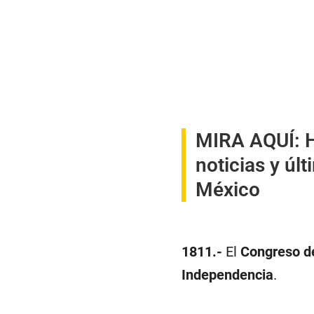
MIRA AQUÍ:
H
noticias y últ
México
1811.-
El
Congreso d
Independencia
.