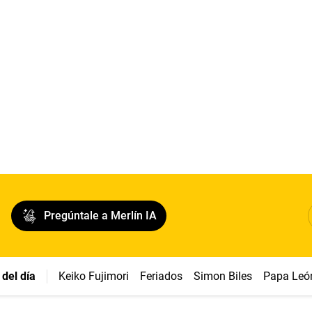
Pregúntale a Merlín IA
del día
Keiko Fujimori
Feriados
Simon Biles
Papa Leó