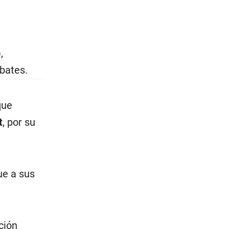
,
bates.
que
t
, por su
ue a sus
ción