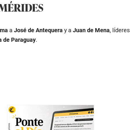
EMÉRIDES
ima
a
José de Antequera
y a
Juan de Mena
, líderes
a de Paraguay
.