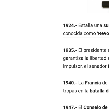
1924.-
Estalla una
su
conocida como ‘
Revo
1935.-
El presidente
garantiza la libertad s
impulsor, el senador
1940.-
La
Francia
de
tropas en la
batalla 
1947.-
El
Consejo de 