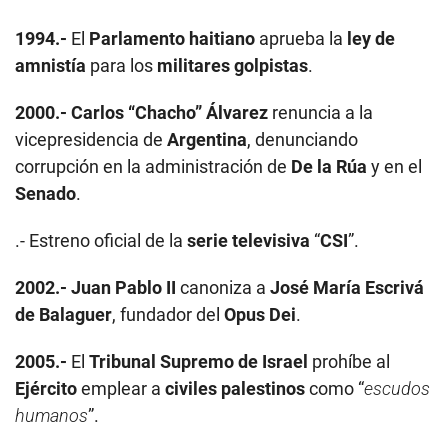
1994.-
El
Parlamento haitiano
aprueba la
ley de
amnistía
para los
militares golpistas
.
2000.-
Carlos “Chacho” Álvarez
renuncia a la
vicepresidencia de
Argentina
, denunciando
corrupción en la administración de
De la Rúa
y en el
Senado
.
.- Estreno oficial de la
serie televisiva
“
CSI
”.
2002.-
Juan Pablo II
canoniza a
José María Escrivá
de Balaguer
, fundador del
Opus Dei
.
2005.-
El
Tribunal Supremo de Israel
prohíbe al
Ejército
emplear a
civiles palestinos
como “
escudos
humanos
”.