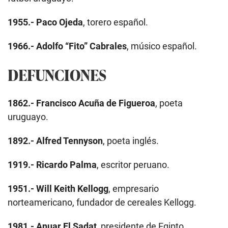
1955.-
Paco Ojeda
, torero español.
1966.-
Adolfo “Fito” Cabrales
, músico español.
DEFUNCIONES
1862.-
Francisco Acuña de Figueroa
, poeta
uruguayo.
1892.-
Alfred Tennyson
, poeta inglés.
1919.-
Ricardo Palma
, escritor peruano.
1951.-
Will Keith Kellogg
, empresario
norteamericano, fundador de cereales Kellogg.
1981.-
Anuar El Sadat
, presidente de Egipto.