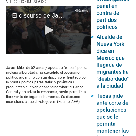
VIDEO RECOMENDADO
penal en
contra de
El discurso de Javier Milei para llegar a jóvenes argentinos: ¿De YouTube a la Casa Rosada?
partidos
políticos
Alcalde de
Nueva York
dice en
0
México que
seconds
llegada de
of
Javier Milei, de 52 años y apodado "el león" por su
4
migrantes ha
melena alborotada, ha sacudido el escenario
minutes,
político argentino con un discurso enfrentado con
“desbordado”
2
la "casta política parasitaria" y polémicas
a la ciudad
seconds
propuestas que van desde "dinamitar" el Banco
Central y dolarizar la economía, hasta permitir la
Texas pide
libre venta de órganos humanos. Su discurso
incendiario atrae el voto joven. (Fuente: AFP)
ante corte de
apelaciones
que se le
permita
mantener las