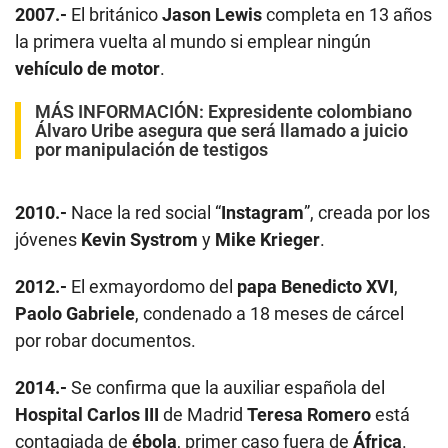
2007.-
El británico
Jason Lewis
completa en 13 años
la primera vuelta al mundo si emplear ningún
vehículo de motor
.
MÁS INFORMACIÓN:
Expresidente colombiano
Álvaro Uribe asegura que será llamado a juicio
por manipulación de testigos
2010.-
Nace la red social “
Instagram
”, creada por los
jóvenes
Kevin Systrom
y
Mike Krieger
.
2012.-
El exmayordomo del
papa Benedicto XVI
,
Paolo Gabriele
, condenado a 18 meses de cárcel
por robar documentos.
2014.-
Se confirma que la auxiliar española del
Hospital Carlos III
de Madrid
Teresa Romero
está
contagiada de
ébola
, primer caso fuera de
África
.