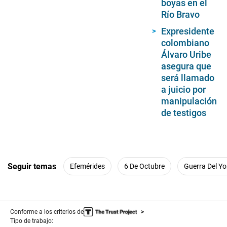
boyas en el
Río Bravo
Expresidente
colombiano
Álvaro Uribe
asegura que
será llamado
a juicio por
manipulación
de testigos
Seguir temas
Efemérides
6 De Octubre
Guerra Del Y
Conforme a los criterios de
Tipo de trabajo: