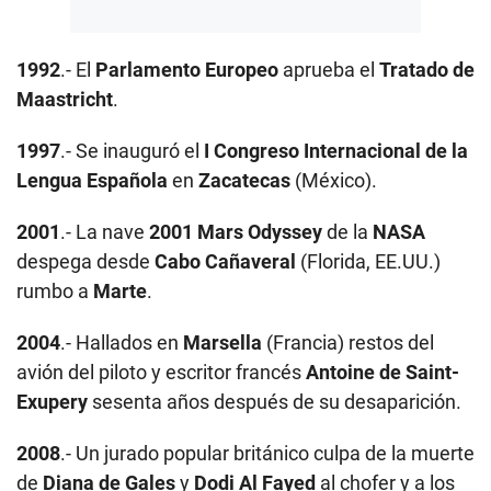
1992
.- El
Parlamento Europeo
aprueba el
Tratado de
Maastricht
.
1997
.- Se inauguró el
I Congreso Internacional de la
Lengua Española
en
Zacatecas
(México).
2001
.- La nave
2001 Mars Odyssey
de la
NASA
despega desde
Cabo Cañaveral
(Florida, EE.UU.)
rumbo a
Marte
.
2004
.- Hallados en
Marsella
(Francia) restos del
avión del piloto y escritor francés
Antoine de Saint-
Exupery
sesenta años después de su desaparición.
2008
.- Un jurado popular británico culpa de la muerte
de
Diana de Gales
y
Dodi Al Fayed
al chofer y a los