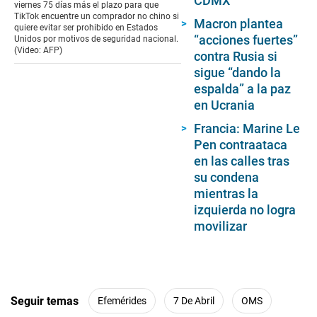
CDMX
1
viernes 75 días más el plazo para que
minute,
TikTok encuentre un comprador no chino si
Macron plantea
39
quiere evitar ser prohibido en Estados
seconds
“acciones fuertes”
Unidos por motivos de seguridad nacional.
(Video: AFP)
contra Rusia si
sigue “dando la
espalda” a la paz
en Ucrania
Francia: Marine Le
Pen contraataca
en las calles tras
su condena
mientras la
izquierda no logra
movilizar
Seguir temas
Efemérides
7 De Abril
OMS