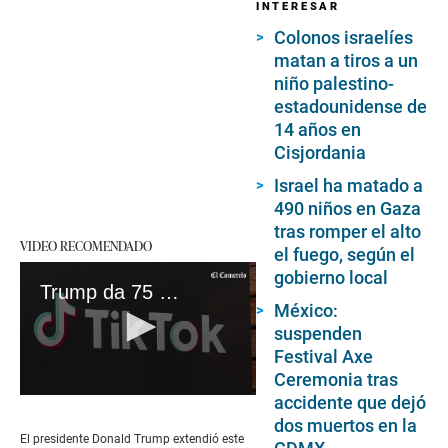
INTERESAR
Colonos israelíes
matan a tiros a un
niño palestino-
estadounidense de
14 años en
Cisjordania
Israel ha matado a
490 niños en Gaza
tras romper el alto
VIDEO RECOMENDADO
el fuego, según el
gobierno local
Trump da 75 días más de gracia a TikTok para encontrar un comprador no chino
México:
suspenden
Festival Axe
Ceremonia tras
accidente que dejó
0
seconds
dos muertos en la
of
El presidente Donald Trump extendió este