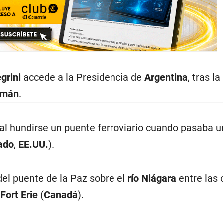
grini
accede a la Presidencia de
Argentina
, tras l
lmán
.
l hundirse un puente ferroviario cuando pasaba un
ado
,
EE.UU.
).
el puente de la Paz sobre el
río Niágara
entre las 
y
Fort Erie
(
Canadá
).