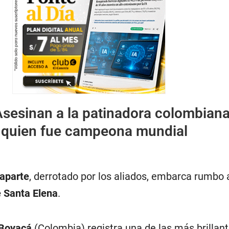
Asesinan a la patinadora colombian
, quien fue campeona mundial
aparte
, derrotado por los aliados, embarca rumbo 
e Santa Elena
.
 Boyacá
(Colombia) registra una de las más brillan