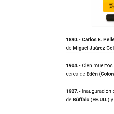
1890.-
Carlos E. Pelle
de
Miguel Juárez Ce
1904.-
Cien muertos a
cerca de
Edén
(
Color
1927.-
Inauguración d
de
Búffalo
(
EE.UU.
) 