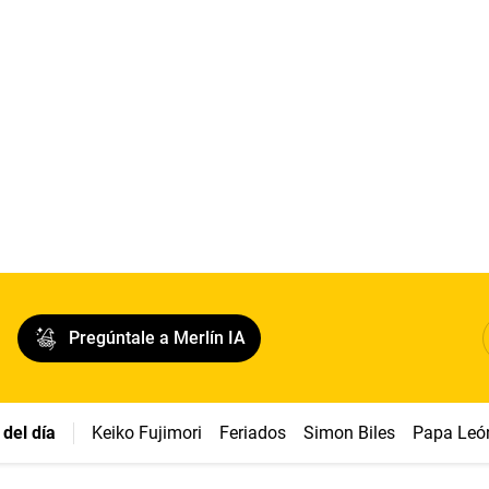
Pregúntale a Merlín IA
del día
Keiko Fujimori
Feriados
Simon Biles
Papa Leó