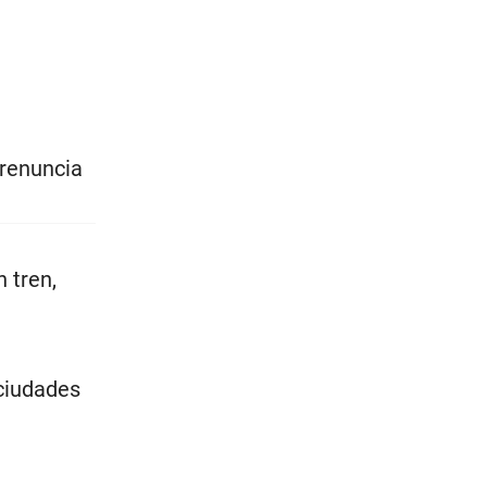
a renuncia
 tren,
ciudades