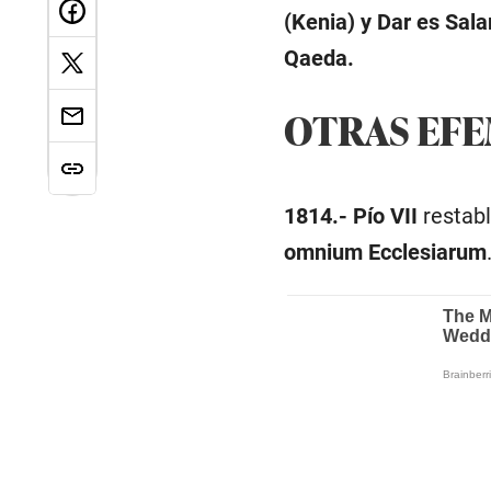
(Kenia) y Dar es Sala
Qaeda.
OTRAS EF
1814.-
Pío VII
restab
omnium Ecclesiarum