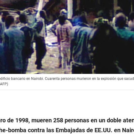
ficio bancario en Nairobi. Cuarenta personas murieron en la explosión que sacudió
 AFP)
ero de 1998, mueren 258 personas en un doble ate
he-bomba contra las Embajadas de EE.UU. en Nair