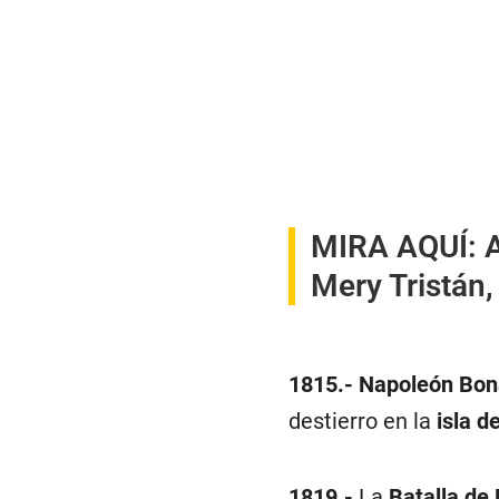
MIRA AQUÍ:
Mery Tristán
1815.-
Napoleón Bon
destierro en la
isla d
1819.-
La
Batalla de