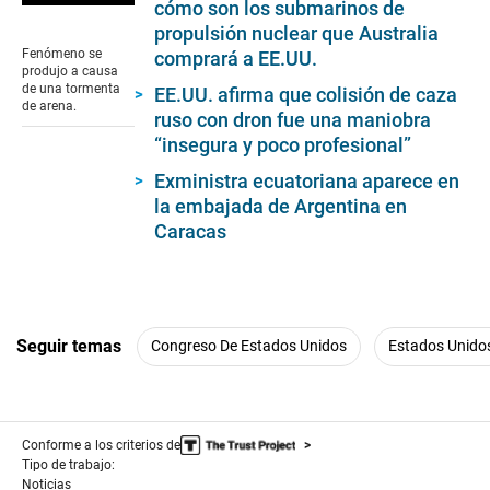
cómo son los submarinos de
0
seconds
propulsión nuclear que Australia
of
Fenómeno se
comprará a EE.UU.
0
produjo a causa
seconds
de una tormenta
EE.UU. afirma que colisión de caza
de arena.
ruso con dron fue una maniobra
“insegura y poco profesional”
Exministra ecuatoriana aparece en
la embajada de Argentina en
Caracas
Seguir temas
Congreso De Estados Unidos
Estados Unido
Conforme a los criterios de
Tipo de trabajo:
Noticias