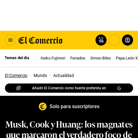
Temas del día
Keiko Fujimori
Feriados
Simon Biles
Papa León X
El Comercio
·
Mundo
·
Actualidad
Añadir El Comercio como fuente preferida en
Solo para suscriptores
Musk, Cook y Huang: los magnates
que marcaron el verdadero foco de