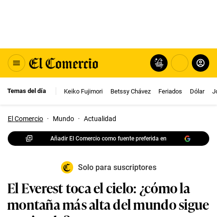
Temas del día
Keiko Fujimori
Betssy Chávez
Feriados
Dólar
J
El Comercio
·
Mundo
·
Actualidad
Añadir El Comercio como fuente preferida en
Solo para suscriptores
El Everest toca el cielo: ¿cómo la
montaña más alta del mundo sigue