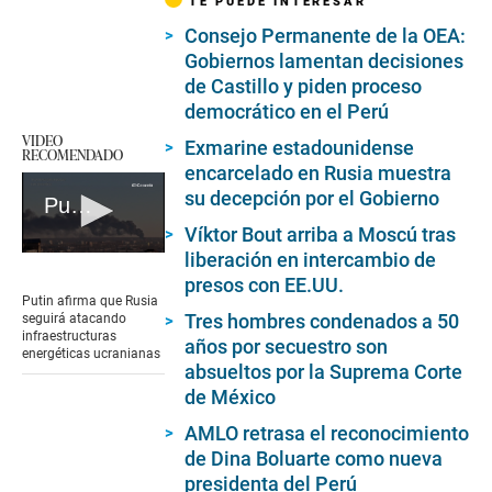
TE PUEDE INTERESAR
Consejo Permanente de la OEA:
Gobiernos lamentan decisiones
de Castillo y piden proceso
democrático en el Perú
VIDEO
Exmarine estadounidense
RECOMENDADO
encarcelado en Rusia muestra
su decepción por el Gobierno
Putin afirma que Rusia seguirá atacando infraestructuras energéticas ucranianas
Víktor Bout arriba a Moscú tras
liberación en intercambio de
0
seconds
presos con EE.UU.
of
Putin afirma que Rusia
1
Tres hombres condenados a 50
seguirá atacando
minute,
infraestructuras
años por secuestro son
27
energéticas ucranianas
seconds
absueltos por la Suprema Corte
de México
AMLO retrasa el reconocimiento
de Dina Boluarte como nueva
presidenta del Perú