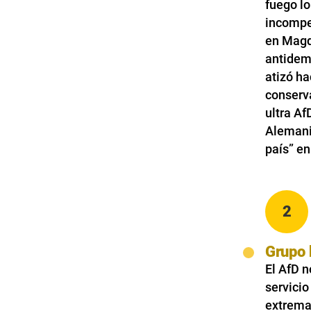
fuego lo
incompet
en Magd
antidemo
atizó ha
conserv
ultra Af
Alemania
país” en
2
Grupo 
El AfD n
servicio
extrema