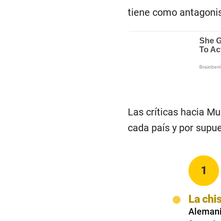
tiene como antagonis
Las críticas hacia Mu
cada país y por supue
1
La chi
Alemania