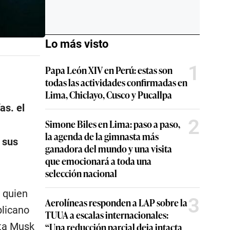
Lo más visto
1
Papa León XIV en Perú: estas son
todas las actividades confirmadas en
Lima, Chiclayo, Cusco y Pucallpa
as. el
2
Simone Biles en Lima: paso a paso,
la agenda de la gimnasta más
 sus
ganadora del mundo y una visita
que emocionará a toda una
selección nacional
 quien
3
Aerolíneas responden a LAP sobre la
blicano
TUUA a escalas internacionales:
sta Musk
“Una reducción parcial deja intacta