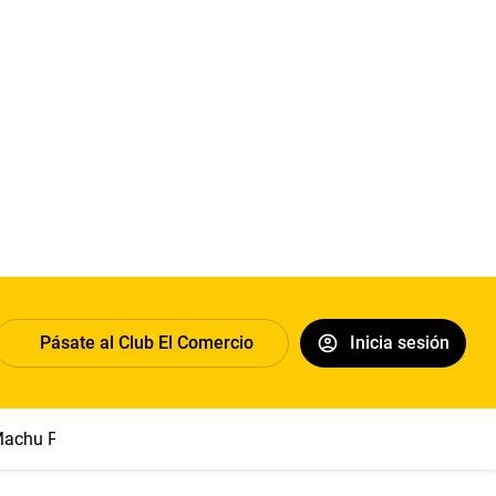
Pásate al Club El Comercio
Inicia sesión
achu Picchu
Abelardo de la Espriella
Sueldo mínimo
Clim