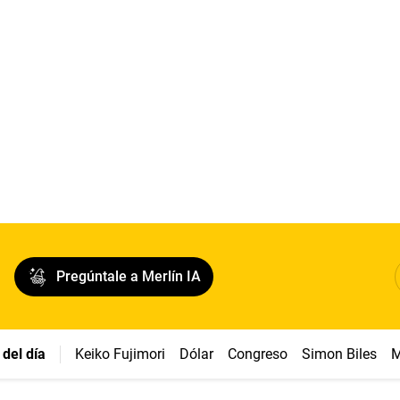
Pregúntale a Merlín IA
del día
Keiko Fujimori
Dólar
Congreso
Simon Biles
M