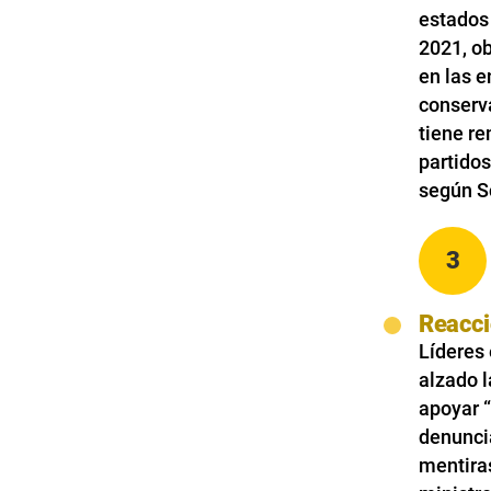
estados
2021, ob
en las e
conserva
tiene re
partidos
según Sc
3
Reacci
Líderes 
alzado 
apoyar “
denuncia
mentiras