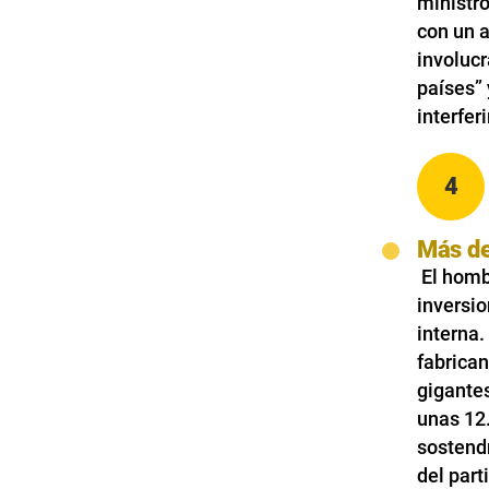
ministr
con un a
involucr
países” 
interfer
4
Más de
El homb
inversio
interna.
fabrican
gigante
unas 12.
sostendr
del part