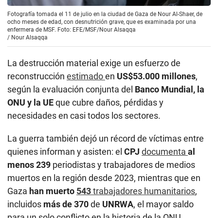
Fotografía tomada el 11 de julio en la ciudad de Gaza de Nour Al-Shaer, de
ocho meses de edad, con desnutrición grave, que es examinada por una
enfermera de MSF. Foto: EFE/MSF/Nour Alsaqqa
/
Nour Alsaqqa
La destrucción material exige un esfuerzo de
reconstrucción
estimado
en
US$53.000 millones
,
según la evaluación conjunta del
Banco Mundial, la
ONU y la UE
que cubre daños, pérdidas y
necesidades en casi todos los sectores.
La guerra también dejó un récord de víctimas entre
quienes informan y asisten: el
CPJ
documenta
al
menos 239
periodistas y trabajadores de medios
muertos en la región desde 2023, mientras que en
Gaza
han muerto
543
trabajadores humanitarios
,
incluidos
más de 370
de
UNRWA
, el mayor saldo
para un solo conflicto en la historia de la ONU