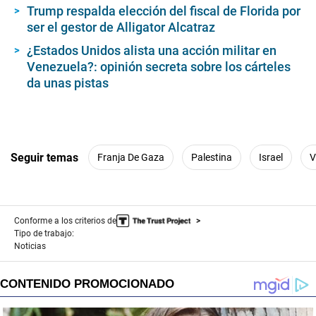
Trump respalda elección del fiscal de Florida por
ser el gestor de Alligator Alcatraz
¿Estados Unidos alista una acción militar en
Venezuela?: opinión secreta sobre los cárteles
da unas pistas
Seguir temas
Franja De Gaza
Palestina
Israel
V
Conforme a los criterios de
Tipo de trabajo:
Noticias