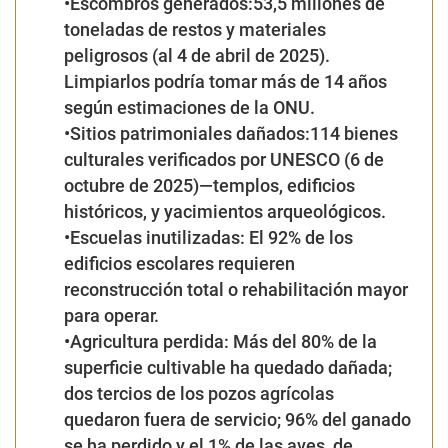
•Escombros generados:53,5 millones de
toneladas
de restos y materiales
peligrosos (al 4 de abril de 2025).
Limpiarlos podría tomar
más de 14 años
según
estimaciones
de la ONU.
•Sitios patrimoniales dañados:114
bienes
culturales
verificados
por
UNESCO
(6 de
octubre de 2025)—templos, edificios
históricos, y yacimientos arqueológicos.
•Escuelas inutilizadas: El
92%
de los
edificios escolares requieren
reconstrucción
total o rehabilitación mayor
para operar.
•Agricultura perdida: Más del 80%
de la
superficie cultivable ha quedado dañada;
dos tercios
de los
pozos agrícolas
quedaron fuera de servicio;
96%
del
ganado
se ha perdido y el
1%
de las
aves,
de