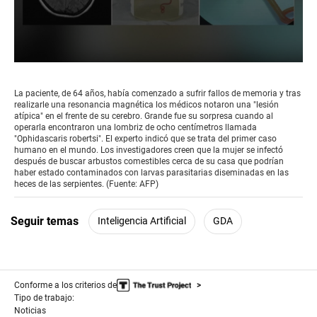
0
seconds
of
La paciente, de 64 años, había comenzado a sufrir fallos de memoria y tras
1
realizarle una resonancia magnética los médicos notaron una "lesión
minute,
atípica" en el frente de su cerebro. Grande fue su sorpresa cuando al
37
operarla encontraron una lombriz de ocho centímetros llamada
seconds
"Ophidascaris robertsi". El experto indicó que se trata del primer caso
humano en el mundo. Los investigadores creen que la mujer se infectó
después de buscar arbustos comestibles cerca de su casa que podrían
haber estado contaminados con larvas parasitarias diseminadas en las
heces de las serpientes. (Fuente: AFP)
Seguir temas
Inteligencia Artificial
GDA
Conforme a los criterios de
Tipo de trabajo:
Noticias